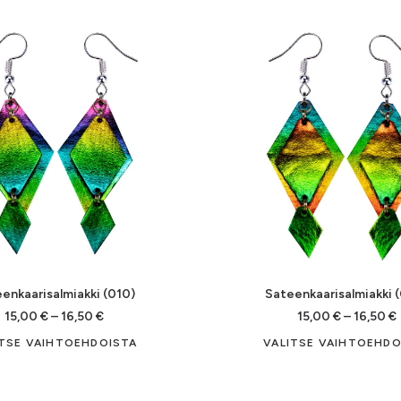
on
useampi
muunnelma.
Voit
tehdä
valinnat
tuotteen
sivulla.
enkaarisalmiakki (010)
Sateenkaarisalmiakki 
Hintaluokka:
15,00
€
–
16,50
€
15,00
€
–
16,50
€
15,00 €
Tällä
ITSE VAIHTOEHDOISTA
VALITSE VAIHTOEHDO
-
-
tuotteella
16,50 €
on
useampi