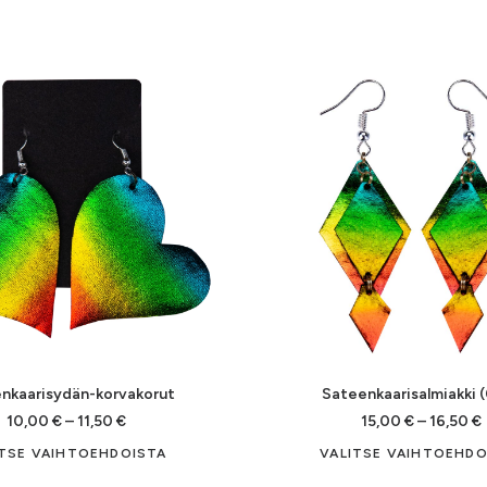
nkaarisydän-korvakorut
Sateenkaarisalmiakki 
Hintaluokka:
10,00
€
–
11,50
€
15,00
€
–
16,50
€
10,00 €
Tällä
ITSE VAIHTOEHDOISTA
VALITSE VAIHTOEHDO
-
-
tuotteella
11,50 €