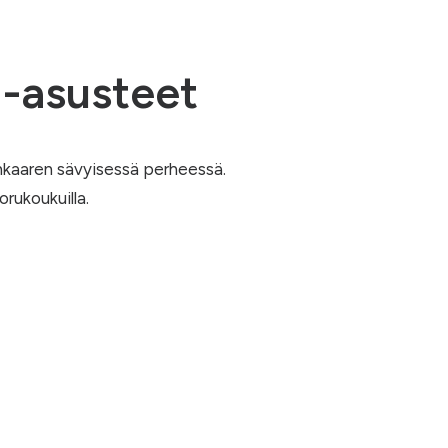
i-asusteet
nkaaren sävyisessä perheessä.
orukoukuilla.