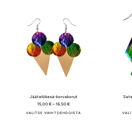
on
useampi
muunnelma.
Voit
tehdä
valinnat
tuotteen
sivulla.
Jäätelökesä-korvakorut
Sate
Hintaluokka:
15,00
€
–
16,50
€
15,00 €
Tällä
VALITSE VAIHTOEHDOISTA
VAL
-
tuotteella
16,50 €
on
useampi