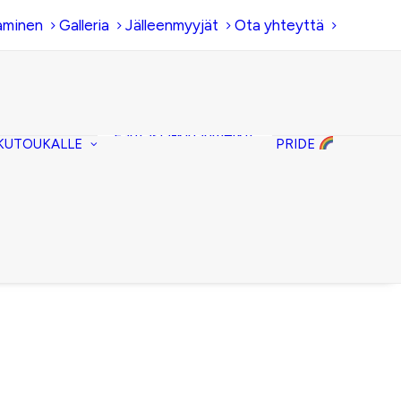
aminen
Galleria
Jälleenmyyjät
Ota yhteyttä
Hiirenkorva-
kirjanmerkit
Fantasia-kirjanmerkit
KUTOUKALLE
PRIDE
Penaalit
Piiloset
Kirjekuorilaukut
Kirjakorvakorut
Kirjakaulakorut