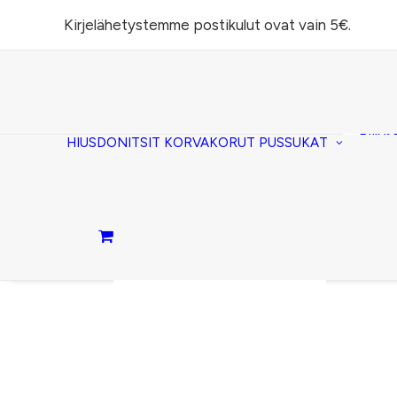
Kirjelähetystemme postikulut ovat vain 5€.
Task
(lomp
Piilos
HIUSDONITSIT
KORVAKORUT
PUSSUKAT
Kirje
Penaa
Taite
lomp
Passi
Ostoskori on tyhjä.