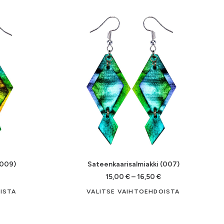
on
on
useampi
useampi
muunnelma.
muunnelma.
Voit
Voit
tehdä
tehdä
valinnat
valinnat
tuotteen
tuotteen
sivulla.
sivulla.
(009)
Sateenkaarisalmiakki (007)
Hintaluokka:
Hintaluokka:
15,00
€
–
16,50
€
15,00 €
15,00 €
Tällä
Tällä
ISTA
VALITSE VAIHTOEHDOISTA
-
tuotteella
tuotteella
16,50 €
16,50 €
on
on
useampi
useampi