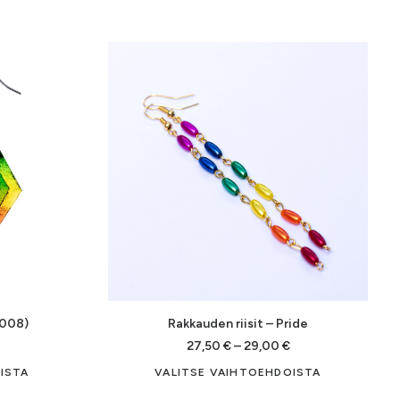
(008)
Rakkauden riisit – Pride
Hintaluokka:
Hintaluokka:
27,50
€
–
29,00
€
15,00 €
27,50 €
Tällä
Tällä
ISTA
VALITSE VAIHTOEHDOISTA
-
tuotteella
tuotteella
16,50 €
29,00 €