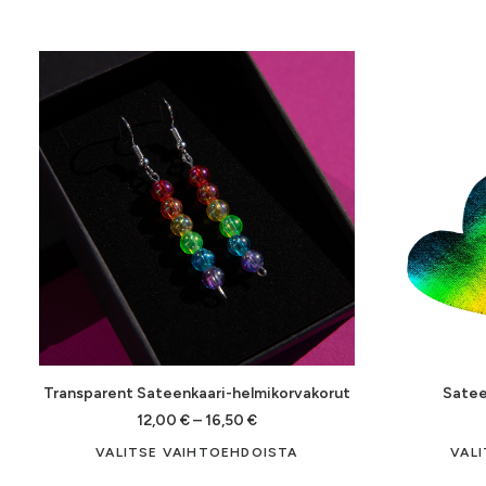
Transparent Sateenkaari-helmikorvakorut
Satee
Hintaluokka:
12,00
€
–
16,50
€
12,00 €
Tällä
VALITSE VAIHTOEHDOISTA
VAL
-
tuotteella
16,50 €