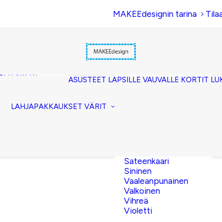
MAKEEdesignin tarina
Tila
Beige
Eläinkuosi
Hopea
Keltainen
uset
Kerma
akkopussukka)
Kulta
et (clutch)
ASUSTEET
LAPSILLE
VAUVALLE
KORTIT
LU
Lila
kuorilaukut
Musta
lit
Oranssi
ttavat
LAHJAPAKKAUKSET
VÄRIT
Pinkki
akot
Pronssi
pussit
Punainen
Ruskea
Ruusukulta
Sateenkaari
Sininen
Vaaleanpunainen
Valkoinen
Vihreä
Violetti