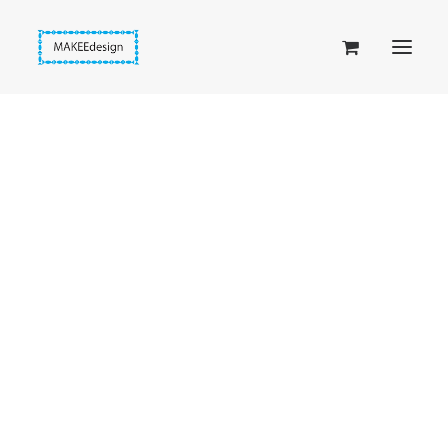
Taskuset (lompakkopussukka)
Piiloset (clutch)
Kirjekuorilaukut
Penaalit
Taitettavat lompakot
Passipussit
Hiirenkorva-kirjanmerkit
Fantasia-kirjanmerkit
Penaalit
Piiloset
Kirjekuorilaukut
Kirjakorvakorut
Kirjakaulakorut
Beige