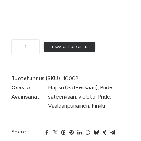
Koukkujen materiaali
Sateenkaari-
LISÄÄ OSTOSKORIIN
korvakorut
(007)
määrä
Tuotetunnus (SKU)
10002
Osastot
Hapsu (Sateenkaari)
,
Pride
Avainsanat
sateenkaari
,
violetti
,
Pride
,
Vaaleanpunainen
,
Pinkki
Share