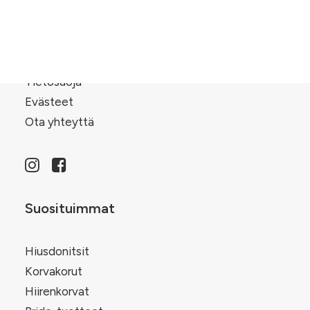
Tietoa meistä
Jälleenmyyjät
Ehdot
Tietosuoja
Evästeet
Ota yhteyttä
Suosituimmat
Hiusdonitsit
Korvakorut
Hiirenkorvat