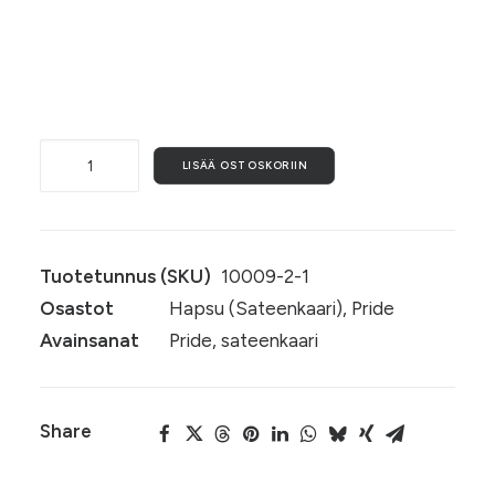
Koukkujen materiaali
Sateenkaari-
LISÄÄ OSTOSKORIIN
korvakorut
(009)
määrä
Tuotetunnus (SKU)
10009-2-1
Osastot
Hapsu (Sateenkaari)
,
Pride
Avainsanat
Pride
,
sateenkaari
Share