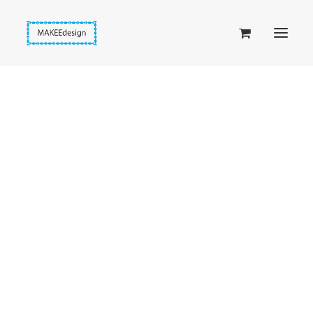
Taskuset (lompakkopussukka)
Piiloset (clutch)
Kirjekuorilaukut
Penaalit
Taitettavat lompakot
Passipussit
Hiirenkorva-kirjanmerkit
Fantasia-kirjanmerkit
Penaalit
Piiloset
Kirjekuorilaukut
Kirjakorvakorut
Kirjakaulakorut
Beige