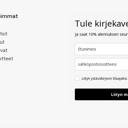
uimmat
Tule kirjeka
tsit
Ja saat 10% alennuksen seura
ut
rvat
otteet
Liityn ystäväkirjeen tilaajaksi.
Liityn 