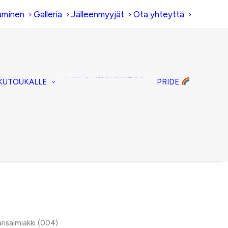
aminen
Galleria
Jälleenmyyjät
Ota yhteyttä
Hiirenkorva-
kirjanmerkit
Fantasia-kirjanmerkit
KUTOUKALLE
PRIDE
Penaalit
Piiloset
Kirjekuorilaukut
Kirjakorvakorut
Kirjakaulakorut
risalmiakki (004)