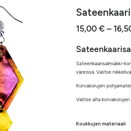
Sateenkaari
15,00
€
–
16,
Sateenkaarisa
Sateenkaarisalmiakki-korv
väreissä. Valitse nikkel
Korvakorujen pohjamater
Valitse alta korvakorujen
Koukkujen materiaali