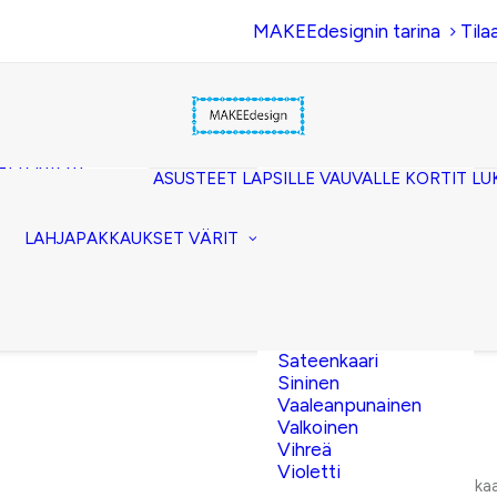
MAKEEdesignin tarina
Tila
Beige
Eläinkuosi
Hopea
Keltainen
uset
Kerma
akkopussukka)
Kulta
et (clutch)
ASUSTEET
LAPSILLE
VAUVALLE
KORTIT
LU
Lila
kuorilaukut
Musta
lit
Oranssi
ttavat
LAHJAPAKKAUKSET
VÄRIT
Pinkki
akot
Pronssi
pussit
Punainen
Ruskea
Ruusukulta
Sateenkaari
Sininen
Vaaleanpunainen
Valkoinen
Vihreä
Violetti
Etusivu
Pride
Sateenkaa