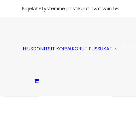
Kirjelähetystemme postikulut ovat vain 5€.
Task
(lomp
Piilos
HIUSDONITSIT
KORVAKORUT
PUSSUKAT
Kirje
Penaa
Taite
lomp
Passi
Ostoskori on tyhjä.