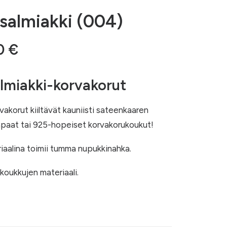
salmiakki (004)
Hintaluokka:
50
€
15,00 €
-
lmiakki-korvakorut
16,50 €
akorut kiiltävät kauniisti sateenkaaren
ivapaat tai 925-hopeiset korvakorukoukut!
iaalina toimii tumma nupukkinahka.
 koukkujen materiaali.