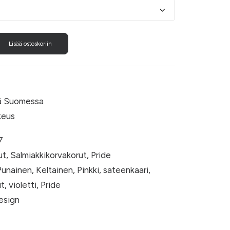
Lisää ostoskoriin
nä Suomessa
keus
7
ut
,
Salmiakkikorvakorut
,
Pride
Punainen
,
Keltainen
,
Pinkki
,
sateenkaari
,
ut
,
violetti
,
Pride
sign