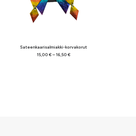
Sateenkaarisalmiakki-korvakorut
Hintaluokka:
15,00
€
–
16,50
€
15,00 €
-
16,50 €