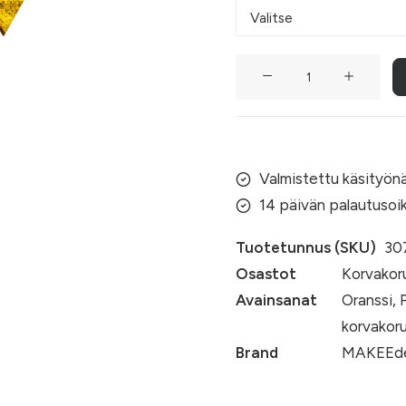
Sateenkaarisalmiakki
(004)
määrä
Valmistettu käsityö
14 päivän palautusoi
Tuotetunnus (SKU)
30
Osastot
Korvakor
Avainsanat
Oranssi
,
korvakor
Brand
MAKEEde