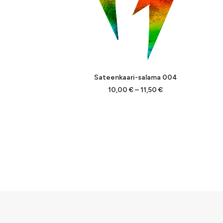
Sateenkaari-salama 004
a:
Hintaluokka:
10,00
€
–
11,50
€
10,00 €
-
11,50 €