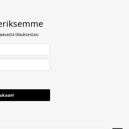
veriksemme
avasta tilauksestasi.
mukaan!