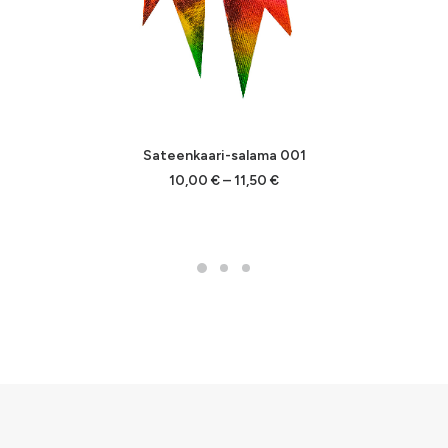
Sateenkaari-salama 001
Hintaluokka:
10,00
€
–
11,50
€
10,00 €
-
11,50 €