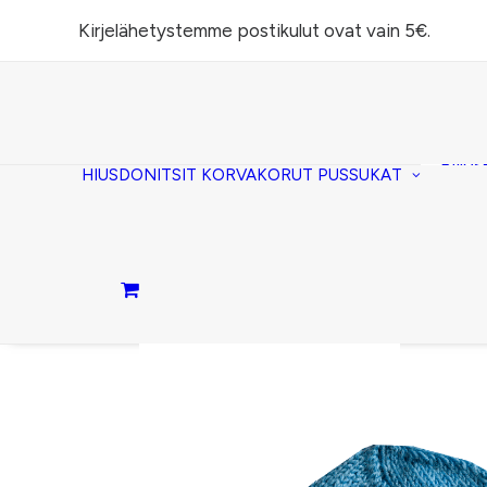
Kirjelähetystemme postikulut ovat vain 5€.
Task
(lomp
Piilos
HIUSDONITSIT
KORVAKORUT
PUSSUKAT
Kirje
Penaa
Taite
lomp
Passi
Ostoskori on tyhjä.