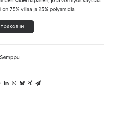
hden käden lapanen, jota voi myös käyttää
 on 75% villaa ja 25% polyamidia.
STOSKORIIN
Semppu