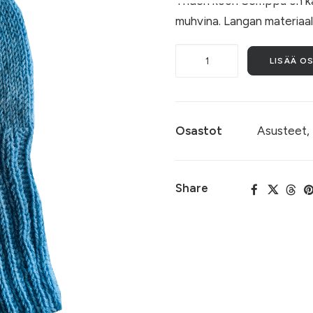
Yhden koon Semppu on ka
muhvina. Langan materiaali
Semppu
LISÄÄ O
(002)
määrä
Osastot
Asusteet
,
Share