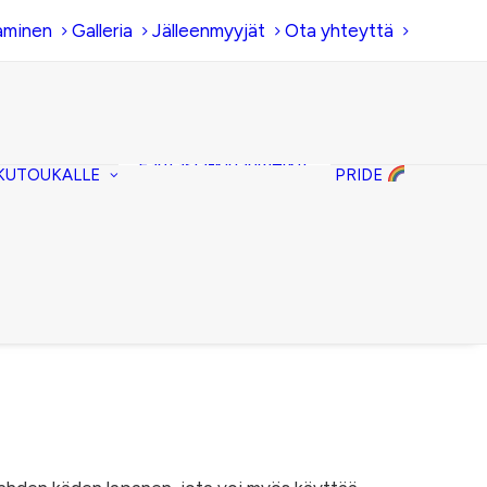
aminen
Galleria
Jälleenmyyjät
Ota yhteyttä
Hiirenkorva-
kirjanmerkit
Fantasia-kirjanmerkit
KUTOUKALLE
PRIDE
Penaalit
Piiloset
Kirjekuorilaukut
Kirjakorvakorut
Kirjakaulakorut