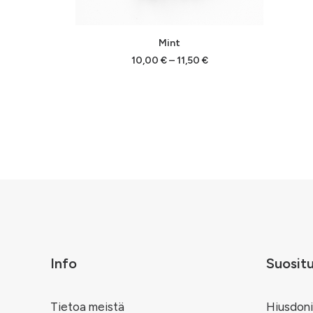
Tällä
Tällä
VALITSE VAIHTOEHDOISTA
Mint
tuotteella
tuottee
on
on
Hintaluokka:
10,00
€
–
11,50
€
10,00 €
useampi
useam
-
muunnelma.
muunne
11,50 €
Voit
Voit
tehdä
tehdä
valinnat
valinna
tuotteen
tuotte
sivulla.
sivulla.
Info
Suosit
Tietoa meistä
Hiusdoni