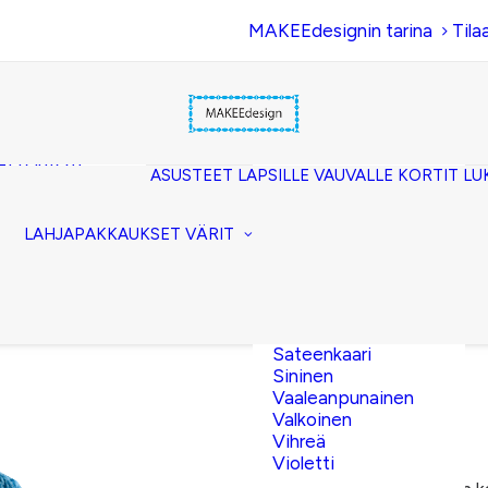
MAKEEdesignin tarina
Tila
Beige
Eläinkuosi
Hopea
Keltainen
uset
Kerma
akkopussukka)
Kulta
et (clutch)
ASUSTEET
LAPSILLE
VAUVALLE
KORTIT
LU
Lila
kuorilaukut
Musta
lit
Oranssi
ttavat
LAHJAPAKKAUKSET
VÄRIT
Pinkki
akot
Pronssi
pussit
Punainen
Ruskea
Ruusukulta
Sateenkaari
Sininen
Vaaleanpunainen
Valkoinen
14,50
€
Vihreä
Violetti