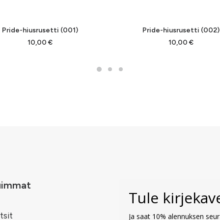
Tällä
VALITSE VAIHTOEHDOISTA
VALITSE VAIHTOEHDOIST
Pride-hiusrusetti (001)
Pride-hiusrusetti (002)
lla
tuotteella
on
10,00
€
10,00
€
pi
useampi
lma.
muunnelma.
Voit
tehdä
t
valinnat
en
tuotteen
sivulla.
uimmat
Tule kirjeka
tsit
Ja saat 10% alennuksen seura