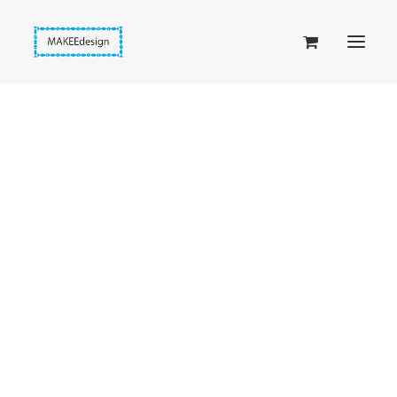
Taskuset (lompakkopussukka)
Piiloset (clutch)
Kirjekuorilaukut
Penaalit
Taitettavat lompakot
Passipussit
Hiirenkorva-kirjanmerkit
Fantasia-kirjanmerkit
Penaalit
Piiloset
Kirjekuorilaukut
Kirjakorvakorut
Kirjakaulakorut
Beige