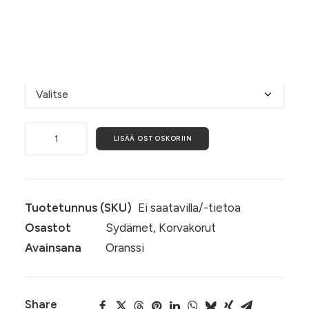
mallikuvasta näkyy. Koko n. 5,5 cm x 6 cm. ♥
Valitse alta koukkujen materiaali.
Koukkujen materiaali
Rakkaudella,
LISÄÄ OSTOSKORIIN
iltarusko
määrä
Tuotetunnus (SKU)
Ei saatavilla/-tietoa
Osastot
Sydämet
,
Korvakorut
Avainsana
Oranssi
Share