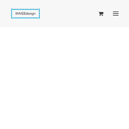
Taskuset (lompakkopussukka)
Piiloset (clutch)
Kirjekuorilaukut
Penaalit
Taitettavat lompakot
Passipussit
Hiirenkorva-kirjanmerkit
Fantasia-kirjanmerkit
Penaalit
Piiloset
Kirjekuorilaukut
Kirjakorvakorut
Kirjakaulakorut
Beige