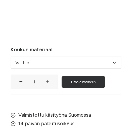
-
Kankaasta ommellut tummanvihreät Kuu-
6,50 €
korvakorut. Valitse 925-hopeiset tai nikkelivapaat
korvakorukoukut.
Koukun materiaali
Tummanvihreät
Lisää ostoskoriin
Kuu-
korvakorut
määrä
Valmistettu käsityönä Suomessa
14 päivän palautusoikeus