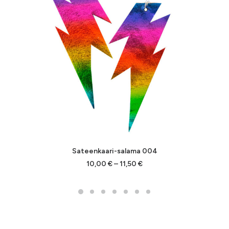
Sateenkaari-salama 004
Hintaluokka:
10,00
€
–
11,50
€
10,00 €
-
11,50 €