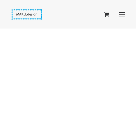
Taskuset (lompakkopussukka)
Piiloset (clutch)
Kirjekuorilaukut
Penaalit
Taitettavat lompakot
Passipussit
Hiirenkorva-kirjanmerkit
Fantasia-kirjanmerkit
Penaalit
Piiloset
Kirjekuorilaukut
Kirjakorvakorut
Kirjakaulakorut
Beige