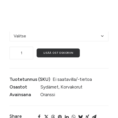
mallikuvasta näkyy. Koko n. 5,5 cm x 6 cm. ♥
Valitse alta koukkujen materiaali.
Koukkujen materiaali
Rakkaudella,
LISÄÄ OSTOSKORIIN
iltarusko
määrä
Tuotetunnus (SKU)
Ei saatavilla/-tietoa
Osastot
Sydämet
,
Korvakorut
Avainsana
Oranssi
Share