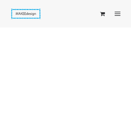
Taskuset (lompakkopussukka)
Piiloset (clutch)
Kirjekuorilaukut
Penaalit
Taitettavat lompakot
Passipussit
Hiirenkorva-kirjanmerkit
Fantasia-kirjanmerkit
Penaalit
Piiloset
Kirjekuorilaukut
Kirjakorvakorut
Kirjakaulakorut
Beige