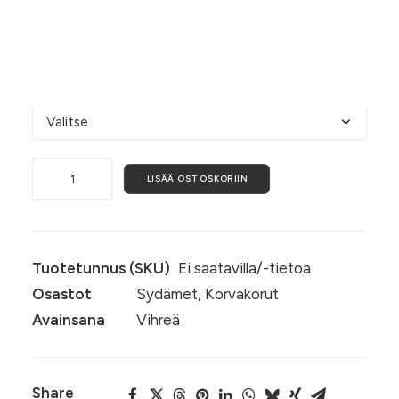
mallikuvasta näkyy. Koko n. 5,5 cm x 6 cm. ♥
Valitse alta koukkujen materiaali.
Koukkujen materiaali
Rakkaudella,
LISÄÄ OSTOSKORIIN
ikimetsä
määrä
Tuotetunnus (SKU)
Ei saatavilla/-tietoa
Osastot
Sydämet
,
Korvakorut
Avainsana
Vihreä
Share