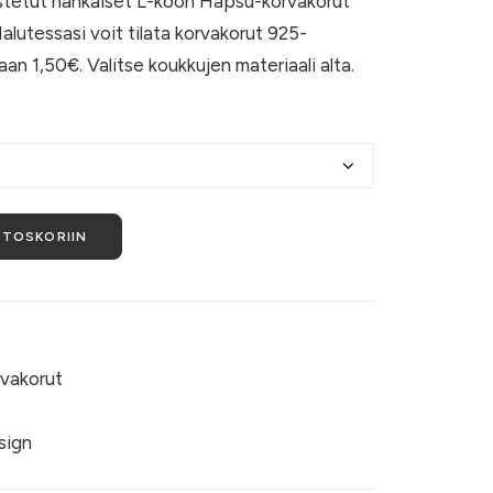
istetut nahkaiset L-koon Hapsu-korvakorut
-
alutessasi voit tilata korvakorut 925-
16,50 €
taan 1,50€. Valitse koukkujen materiaali alta.
STOSKORIIN
rvakorut
ign