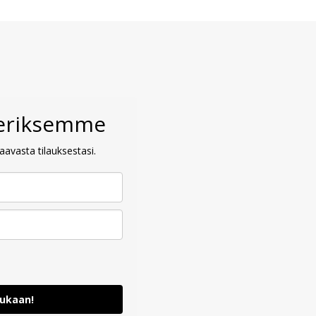
veriksemme
avasta tilauksestasi.
mukaan!