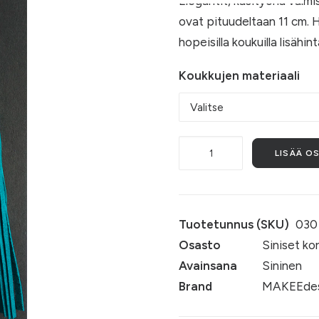
Elegantit, käsityönä valm
ovat pituudeltaan 11 cm. H
hopeisilla koukuilla lisähin
Koukkujen materiaali
Petrooli
LISÄÄ O
määrä
Tuotetunnus (SKU)
030
Osasto
Siniset ko
Avainsana
Sininen
Brand
MAKEEdes