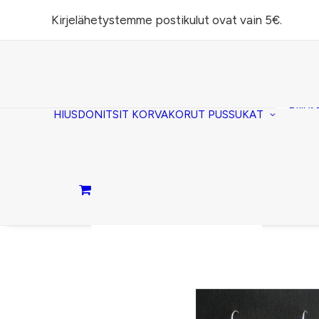
Kirjelähetystemme postikulut ovat vain 5€.
Task
(lomp
Piilos
HIUSDONITSIT
KORVAKORUT
PUSSUKAT
Kirje
Penaa
Taite
lomp
Passi
Ostoskori on tyhjä.