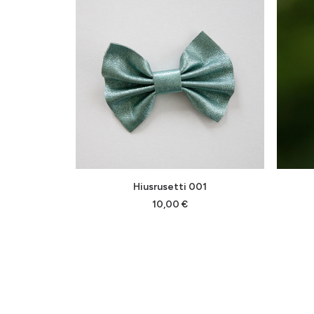
Tällä
Tällä
VALITSE VAIHTOEHDOISTA
Hiusrusetti 001
tuotteella
tuottee
on
on
10,00
€
useampi
useam
muunnelma.
muunne
Voit
Voit
tehdä
tehdä
valinnat
valinna
tuotteen
tuotte
sivulla.
sivulla.