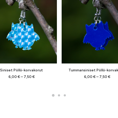
Tällä
VALITSE VAIHTOEHDOISTA
VALITSE VAIHTOEHDOIST
Siniset Pöllö-korvakorut
Tummansiniset Pöllö-korva
lla
tuotteella
on
Hintaluokka:
Hint
6,00
€
–
7,50
€
6,00
€
–
7,50
€
6,00 €
6,00
pi
useampi
-
-
lma.
muunnelma.
7,50 €
7,50
Voit
tehdä
t
valinnat
en
tuotteen
sivulla.