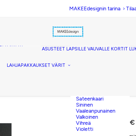
MAKEEdesignin tarina
Tila
Beige
Eläinkuosi
Hopea
Keltainen
uset
Kerma
akkopussukka)
Kulta
et (clutch)
ASUSTEET
LAPSILLE
VAUVALLE
KORTIT
LU
Lila
kuorilaukut
Musta
lit
Oranssi
ttavat
LAHJAPAKKAUKSET
VÄRIT
Pinkki
akot
Pronssi
pussit
Punainen
Ruskea
Ruusukulta
Sateenkaari
Sininen
Vaaleanpunainen
Valkoinen
15,00
€
–
16,50
€
Vihreä
Violetti