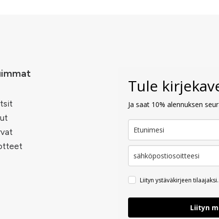
uimmat
Tule kirjeka
tsit
Ja saat 10% alennuksen seura
ut
rvat
otteet
Liityn ystäväkirjeen tilaajaksi.
Liityn 