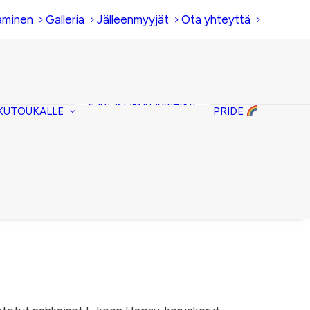
aminen
Galleria
Jälleenmyyjät
Ota yhteyttä
Hiirenkorva-
kirjanmerkit
Fantasia-kirjanmerkit
KUTOUKALLE
PRIDE
Penaalit
Piiloset
Kirjekuorilaukut
Kirjakorvakorut
Kirjakaulakorut
Hintaluokka:
15,00 €