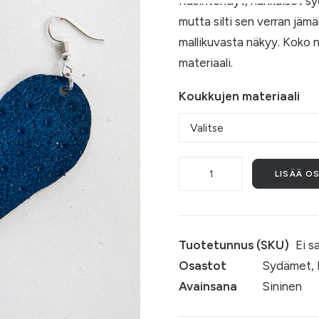
Käsintehdyt, nahkaiset sy
mutta silti sen verran jäm
mallikuvasta näkyy. Koko n
materiaali.
Koukkujen materiaali
Rakkaudella,
LISÄÄ O
vintage
määrä
Tuotetunnus (SKU)
Ei s
Osastot
Sydämet
,
Avainsana
Sininen