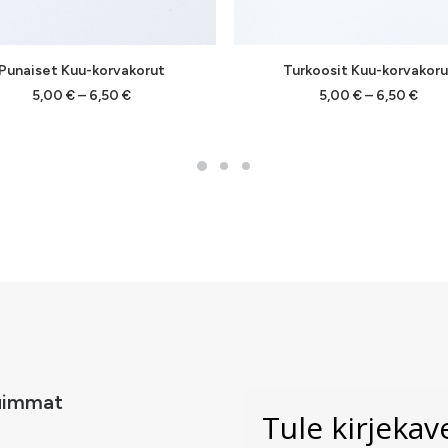
Tällä
VALITSE VAIHTOEHDOISTA
VALITSE VAIHTOEHDOIST
Punaiset Kuu-korvakorut
Turkoosit Kuu-korvakoru
lla
tuotteella
on
Hintaluokka:
Hint
5,00
€
–
6,50
€
5,00
€
–
6,50
€
5,00 €
5,00
pi
useampi
-
-
lma.
muunnelma.
6,50 €
6,50
Voit
tehdä
t
valinnat
en
tuotteen
sivulla.
uimmat
Tule kirjeka