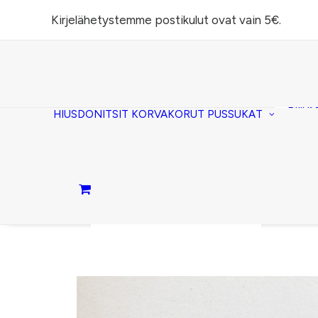
Kirjelähetystemme postikulut ovat vain 5€.
Task
(lomp
Piilos
HIUSDONITSIT
KORVAKORUT
PUSSUKAT
Kirje
Penaa
Taite
lomp
Passi
Ostoskori on tyhjä.