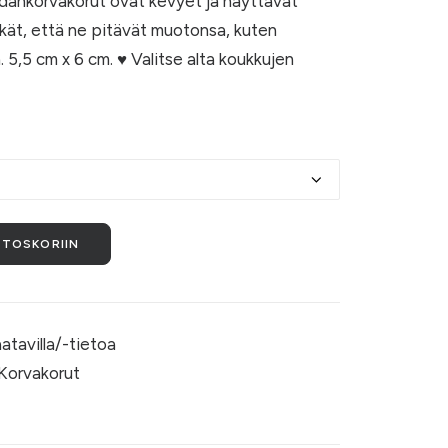
dänkorvakorut ovat kevyet ja näyttävät
-
äkät, että ne pitävät muotonsa, kuten
11,50 €
. 5,5 cm x 6 cm. ♥ Valitse alta koukkujen
STOSKORIIN
aatavilla/-tietoa
Korvakorut