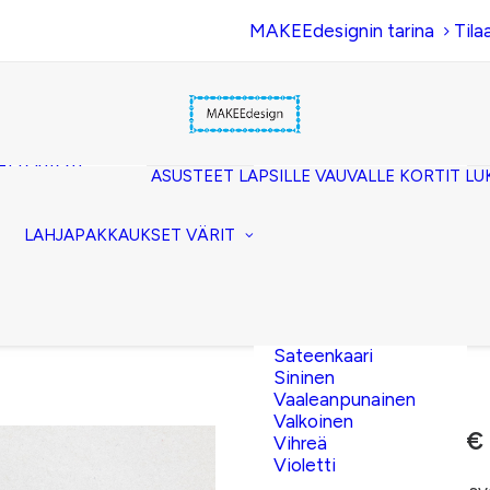
MAKEEdesignin tarina
Tila
Beige
Eläinkuosi
Hopea
Keltainen
uset
Kerma
akkopussukka)
Kulta
et (clutch)
ASUSTEET
LAPSILLE
VAUVALLE
KORTIT
LU
Lila
kuorilaukut
Musta
lit
Oranssi
ttavat
LAHJAPAKKAUKSET
VÄRIT
Pinkki
akot
Pronssi
pussit
Punainen
Ruskea
Ruusukulta
Sateenkaari
Sininen
Vaaleanpunainen
Valkoinen
10,00
€
–
11,50
€
Vihreä
Violetti