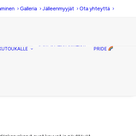
aminen
Galleria
Jälleenmyyjät
Ota yhteyttä
Hiirenkorva-
kirjanmerkit
Fantasia-kirjanmerkit
KUTOUKALLE
PRIDE
Penaalit
Piiloset
Kirjekuorilaukut
Kirjakorvakorut
Kirjakaulakorut
Hintaluokka:
10,00 €