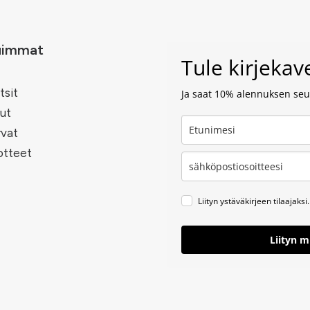
uimmat
Tule kirjeka
tsit
Ja saat 10% alennuksen seur
ut
rvat
otteet
Liityn ystäväkirjeen tilaajaksi.
Liityn 