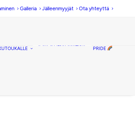
aminen
Galleria
Jälleenmyyjät
Ota yhteyttä
Hiirenkorva-
kirjanmerkit
Fantasia-kirjanmerkit
KUTOUKALLE
PRIDE
Penaalit
Piiloset
Kirjekuorilaukut
Kirjakorvakorut
Kirjakaulakorut