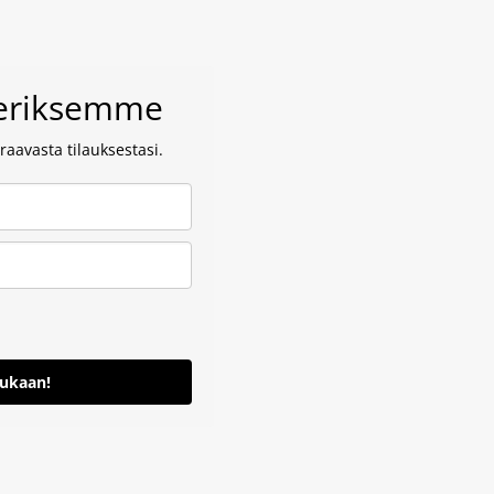
veriksemme
aavasta tilauksestasi.
mukaan!