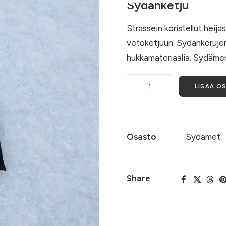
Sydänketju
Strassein koristellut heija
vetoketjuun. Sydänkorujen
hukkamateriaalia. Sydämen
Tummanpunainen
LISÄÄ O
sydänketju
määrä
Osasto
Sydämet
Share