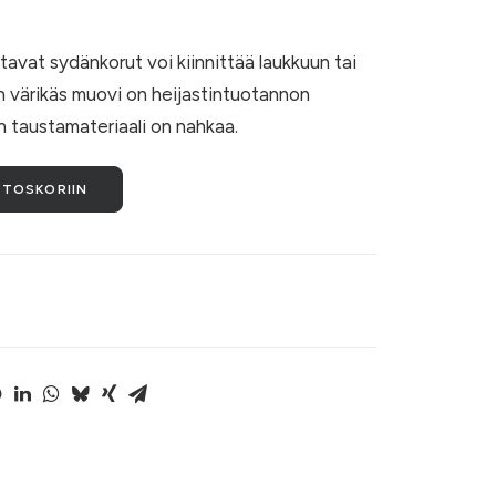
stavat sydänkorut voi kiinnittää laukkuun tai
 värikäs muovi on heijastintuotannon
 taustamateriaali on nahkaa.
STOSKORIIN