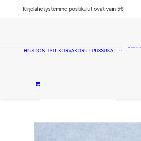
Kirjelähetystemme postikulut ovat vain 5€.
Task
(lomp
Piilos
HIUSDONITSIT
KORVAKORUT
PUSSUKAT
Kirje
Penaa
Taite
lomp
Passi
Ostoskori on tyhjä.