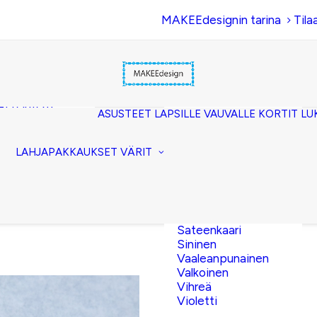
MAKEEdesignin tarina
Tila
Beige
Eläinkuosi
Hopea
Keltainen
uset
Kerma
akkopussukka)
Kulta
et (clutch)
ASUSTEET
LAPSILLE
VAUVALLE
KORTIT
LU
Lila
kuorilaukut
Musta
lit
Oranssi
ttavat
LAHJAPAKKAUKSET
VÄRIT
Pinkki
akot
Pronssi
pussit
Punainen
Ruskea
Ruusukulta
Sateenkaari
Sininen
Vaaleanpunainen
Valkoinen
13,00
€
Vihreä
Violetti