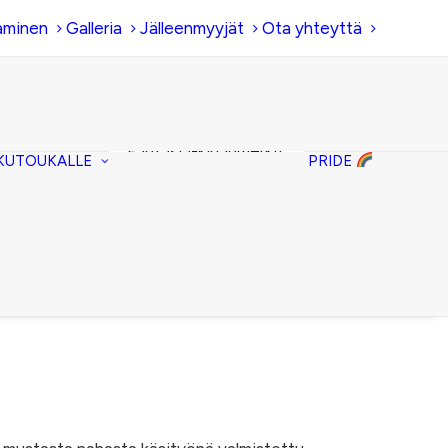
aminen
Galleria
Jälleenmyyjät
Ota yhteyttä
Hiirenkorva-
kirjanmerkit
Fantasia-kirjanmerkit
KUTOUKALLE
PRIDE
Penaalit
Piiloset
Kirjekuorilaukut
Kirjakorvakorut
Kirjakaulakorut