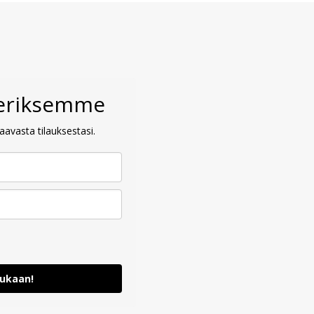
veriksemme
avasta tilauksestasi.
mukaan!