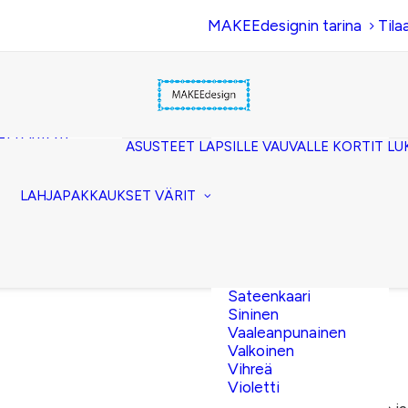
MAKEEdesignin tarina
Tila
Beige
Eläinkuosi
Hopea
Keltainen
uset
Kerma
akkopussukka)
Kulta
et (clutch)
ASUSTEET
LAPSILLE
VAUVALLE
KORTIT
LU
Lila
kuorilaukut
Musta
lit
Oranssi
ttavat
LAHJAPAKKAUKSET
VÄRIT
Pinkki
akot
Pronssi
pussit
Punainen
Ruskea
Ruusukulta
Sateenkaari
Sininen
Vaaleanpunainen
Valkoinen
10,00
€
Vihreä
Violetti