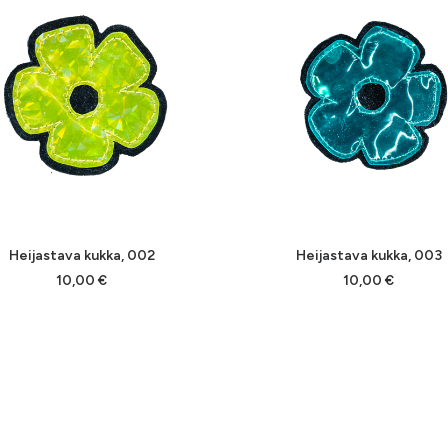
LISÄÄ OSTOSKORIIN
LISÄÄ OSTOSKORIIN
Heijastava kukka, 002
Heijastava kukka, 003
10,00
€
10,00
€