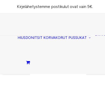
Kirjelähetystemme postikulut ovat vain 5€.
Task
(lomp
Piilos
HIUSDONITSIT
KORVAKORUT
PUSSUKAT
Kirje
Penaa
Taite
lomp
Passi
Ostoskori on tyhjä.