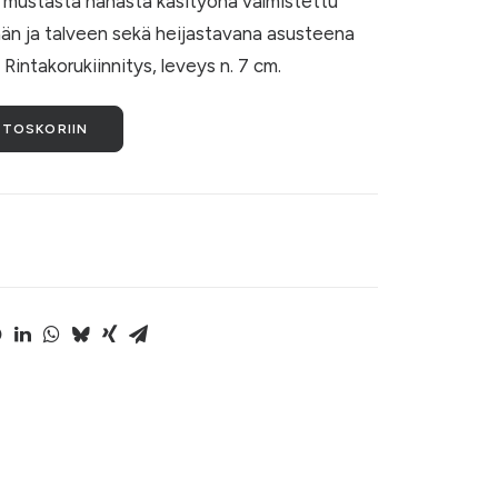
 mustasta nahasta käsityönä valmistettu
ään ja talveen sekä heijastavana asusteena
Rintakorukiinnitys, leveys n. 7 cm.
STOSKORIIN