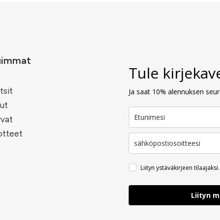
uimmat
Tule kirjeka
tsit
Ja saat 10% alennuksen seura
ut
rvat
otteet
Liityn ystäväkirjeen tilaajaksi.
Liityn 