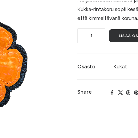
Heijastavasta muovista ja
Kukka-rintakoru sopii kes
että kimmeltävänä koruna. 
Heijastava
LISÄÄ O
kukka,
001
määrä
Osasto
Kukat
Share