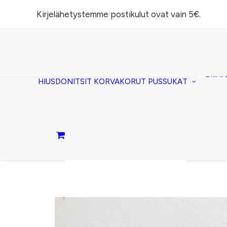
Kirjelähetystemme postikulut ovat vain 5€.
Task
(lomp
Piilos
HIUSDONITSIT
KORVAKORUT
PUSSUKAT
Kirje
Penaa
Taite
lomp
Passi
Ostoskori on tyhjä.