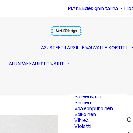
MAKEEdesignin tarina
Tila
Beige
Eläinkuosi
Hopea
Keltainen
uset
Kerma
akkopussukka)
Kulta
et (clutch)
ASUSTEET
LAPSILLE
VAUVALLE
KORTIT
LU
Lila
kuorilaukut
Musta
lit
Oranssi
ttavat
LAHJAPAKKAUKSET
VÄRIT
Pinkki
akot
Pronssi
pussit
Punainen
Ruskea
Ruusukulta
Sateenkaari
Sininen
Vaaleanpunainen
Valkoinen
10,00
€
–
11,50
€
Vihreä
Violetti