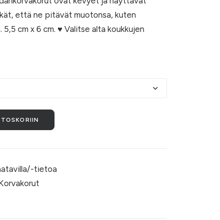
dänkorvakorut ovat kevyet ja näyttävät
-
äkät, että ne pitävät muotonsa, kuten
11,50 €
. 5,5 cm x 6 cm. ♥ Valitse alta koukkujen
STOSKORIIN
aatavilla/-tietoa
Korvakorut