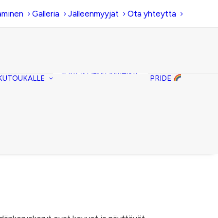
aminen
Galleria
Jälleenmyyjät
Ota yhteyttä
Hiirenkorva-
kirjanmerkit
Fantasia-kirjanmerkit
KUTOUKALLE
PRIDE
Penaalit
Piiloset
Kirjekuorilaukut
Kirjakorvakorut
Kirjakaulakorut
Hintaluokka:
10,00 €