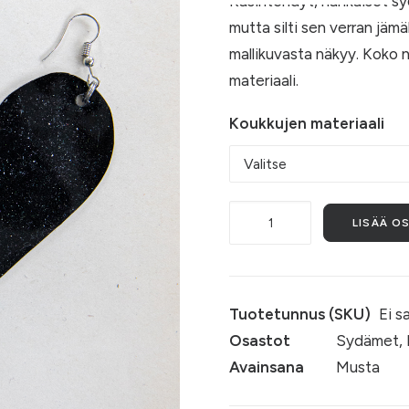
Käsintehdyt, nahkaiset sy
mutta silti sen verran jäm
mallikuvasta näkyy. Koko n
materiaali.
Koukkujen materiaali
Rakkaudella,
LISÄÄ O
avaruus
määrä
Tuotetunnus (SKU)
Ei s
Osastot
Sydämet
,
Avainsana
Musta