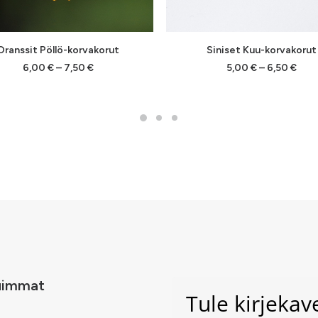
Tällä
VALITSE VAIHTOEHDOISTA
VALITSE VAIHTOEHDOIST
Oranssit Pöllö-korvakorut
Siniset Kuu-korvakorut
lla
tuotteella
on
Hintaluokka:
Hint
6,00
€
–
7,50
€
5,00
€
–
6,50
€
6,00 €
5,00
pi
useampi
-
-
lma.
muunnelma.
7,50 €
6,50
Voit
tehdä
t
valinnat
en
tuotteen
sivulla.
uimmat
Tule kirjeka