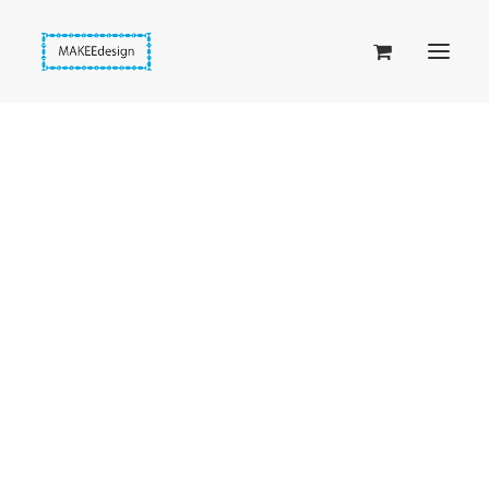
Taskuset (lompakkopussukka)
Piiloset (clutch)
Kirjekuorilaukut
Penaalit
Taitettavat lompakot
Passipussit
Hiirenkorva-kirjanmerkit
Fantasia-kirjanmerkit
Penaalit
Piiloset
Kirjekuorilaukut
Kirjakorvakorut
Kirjakaulakorut
Beige