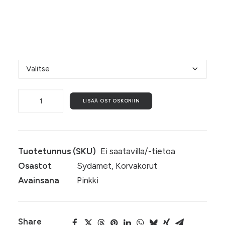
mallikuvasta näkyy. Koko n. 5,5 cm x 6 cm. ♥
Valitse alta koukkujen materiaali.
Koukkujen materiaali
Rakkaudella,
LISÄÄ OSTOSKORIIN
pantteri
määrä
Tuotetunnus (SKU)
Ei saatavilla/-tietoa
Osastot
Sydämet
,
Korvakorut
Avainsana
Pinkki
Share