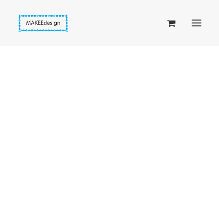
Taskuset (lompakkopussukka)
Piiloset (clutch)
Kirjekuorilaukut
Penaalit
Taitettavat lompakot
Etusivu
Kielot ja kellokukat
Passipussit
Siniset Kissankello-korvakorut
Hiirenkorva-kirjanmerkit
Fantasia-kirjanmerkit
Penaalit
Piiloset
Kirjekuorilaukut
Kirjakorvakorut
Kirjakaulakorut
Beige