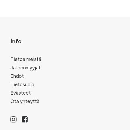
valinnat
useampi
tuotteen
.
muunnelma.
sivulla.
Voit
tehdä
valinnat
tuotteen
sivulla.
Info
Tietoa meistä
Jälleenmyyjät
Ehdot
Tietosuoja
Evästeet
Ota yhteyttä