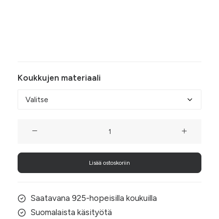
kauneuden ja tuovat asuusi raikasta romantiikkaa
ollen täydellinen valinta sekä arkeen että juhlaan.
Somista yllesi kesän kepeys ja suomalaisen
luonnon viehätys.
Koukkujen materiaali
Siniset
Kissankello-
korvakorut
Lisää ostoskoriin
määrä
Saatavana 925-hopeisilla koukuilla
Suomalaista käsityötä