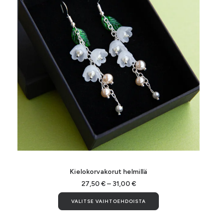
Tällä
tuotteella
VALITSE VAIHTOEHDOISTA
Kielokorvakorut helmillä
on
useampi
Hintaluokka:
27,50
€
–
31,00
€
27,50 €
muunnelma.
Tällä
-
VALITSE VAIHTOEHDOISTA
Voit
tuotteella
31,00 €
tehdä
on