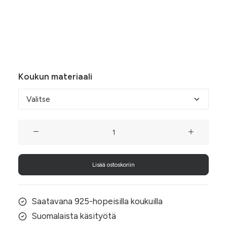
Hintaluokka:
25,00
€
–
26,50
€
25,00 €
Läpinäkyvät, vaaleanpunaiset Hanami-kukat
-
kaunistavat arjen ja juhlan asukokonaisuuden.
26,50 €
Koukun materiaali
Hanami-
kukkakorvakorut
määrä
Lisää ostoskoriin
Saatavana 925-hopeisilla koukuilla
Suomalaista käsityötä