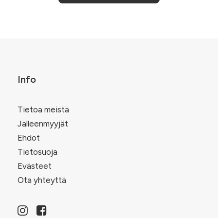
tehdä
on
valinnat
useampi
tuotteen
.
muunnelma.
sivulla.
Voit
tehdä
valinnat
tuotteen
sivulla.
Info
Tietoa meistä
Jälleenmyyjät
Ehdot
Tietosuoja
Evästeet
Ota yhteyttä