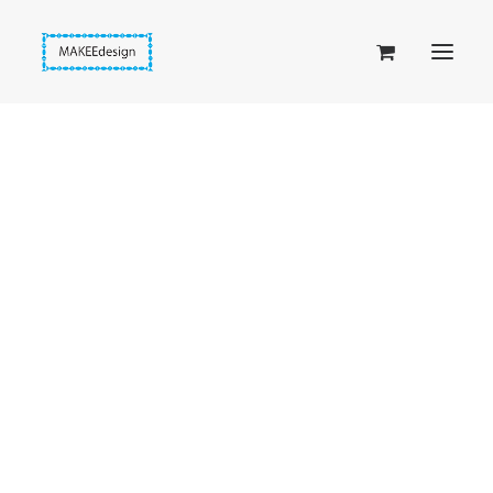
Taskuset (lompakkopussukka)
Piiloset (clutch)
Kirjekuorilaukut
Penaalit
Taitettavat lompakot
Etusivu
Kielot ja kellokukat
Passipussit
Hanami-kukkakorvakorut
Hiirenkorva-kirjanmerkit
Fantasia-kirjanmerkit
Penaalit
Piiloset
Kirjekuorilaukut
Kirjakorvakorut
Kirjakaulakorut
Beige