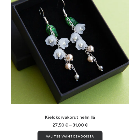
Tällä
tuotteella
VALITSE VAIHTOEHDOISTA
Kielokorvakorut helmillä
on
useampi
Hintaluokka:
27,50
€
–
31,00
€
27,50 €
muunnelma.
Tällä
-
VALITSE VAIHTOEHDOISTA
Voit
tuotteella
31,00 €