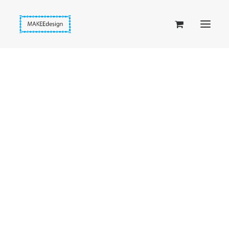
Taskuset (lompakkopussukka)
Piiloset (clutch)
Kirjekuorilaukut
Penaalit
Taitettavat lompakot
Etusivu
Siniset donitsit
Sininen plyysidonitsi
Passipussit
Hiirenkorva-kirjanmerkit
Fantasia-kirjanmerkit
Penaalit
Piiloset
Kirjekuorilaukut
Kirjakorvakorut
Kirjakaulakorut
Beige