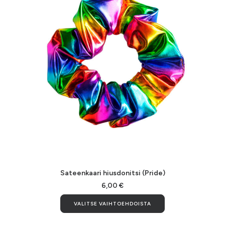
Sateenkaari hiusdonitsi (Pride)
6,00
€
Tällä
VALITSE VAIHTOEHDOISTA
tuotteella
on