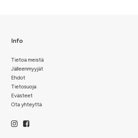
useampi
.
muunnelma.
Voit
tehdä
valinnat
tuotteen
sivulla.
Info
Tietoa meistä
Jälleenmyyjät
Ehdot
Tietosuoja
Evästeet
Ota yhteyttä