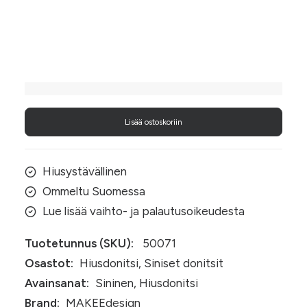
Donitsin koko
Sininen
plyysidonitsi
määrä
Lisää ostoskoriin
Hiusystävällinen
Ommeltu Suomessa
Lue lisää vaihto- ja palautusoikeudesta
Tuotetunnus (SKU):
50071
Osastot:
Hiusdonitsi
,
Siniset donitsit
Avainsanat:
Sininen
,
Hiusdonitsi
Brand:
MAKEEdesign