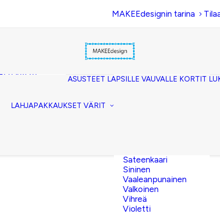
MAKEEdesignin tarina
Tila
Beige
Eläinkuosi
Hopea
Keltainen
uset
Kerma
akkopussukka)
Kulta
et (clutch)
ASUSTEET
LAPSILLE
VAUVALLE
KORTIT
LU
Lila
kuorilaukut
Musta
lit
Oranssi
ttavat
LAHJAPAKKAUKSET
VÄRIT
Pinkki
akot
Pronssi
pussit
Punainen
Ruskea
Ruusukulta
Sateenkaari
Sininen
Vaaleanpunainen
Valkoinen
Vihreä
Violetti