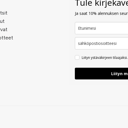
Tule kirjeka
tsit
Ja saat 10% alennuksen seura
ut
rvat
otteet
Liityn ystäväkirjeen tilaajaksi.
Liityn 