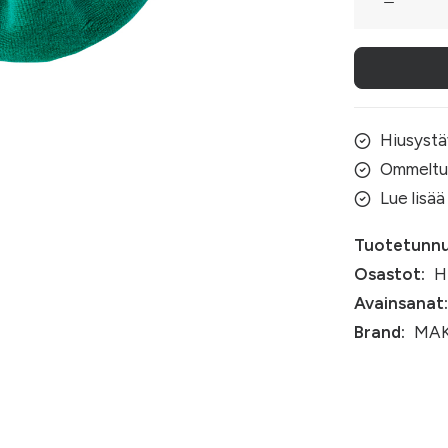
plyysidonits
määrä
Hiusystä
Ommeltu
Lue lisää
Tuotetunnu
Osastot:
H
Avainsanat:
Brand:
MAK