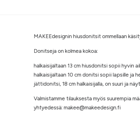
MAKEEdesignin hiusdonitsit ommellaan käsit
Donitseja on kolmea kokoa:
halkaisijaltaan 13 cm hiusdonitsi sopii hyvin aik
halkaisijaltaan 10 cm donitsi sopii lapsille ja 
jättidonitsi, 18 cm halkaisijalla, on suuri ja n
Valmistamme tilauksesta myös suurempia määri
yhtyedessä: makee@makeedesign.fi