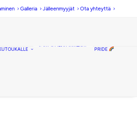
aminen
Galleria
Jälleenmyyjät
Ota yhteyttä
Hiirenkorva-
kirjanmerkit
Fantasia-kirjanmerkit
KUTOUKALLE
PRIDE
Penaalit
Piiloset
Kirjekuorilaukut
Kirjakorvakorut
Kirjakaulakorut