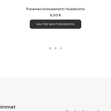
Punainen loimusametti-hiusdonitsi
6,00
€
Tällä
VALITSE VAIHTOEHDOISTA
la
tuotteella
on
i
useampi
ma.
muunnelma.
Voit
tehdä
valinnat
n
tuotteen
sivulla.
uimmat