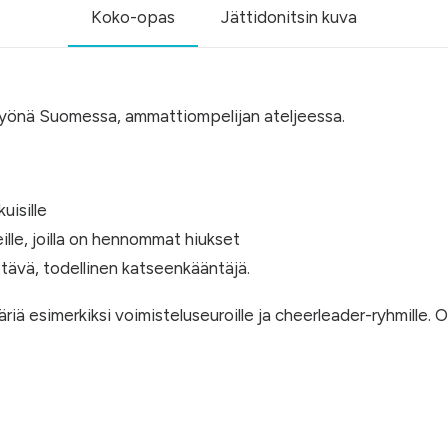
Koko-opas
Jättidonitsin kuva
yönä Suomessa, ammattiompelijan ateljeessa.
uisille
heille, joilla on hennommat hiukset
äyttävä, todellinen katseenkääntäjä.
ä esimerkiksi voimisteluseuroille ja cheerleader-ryhmille.