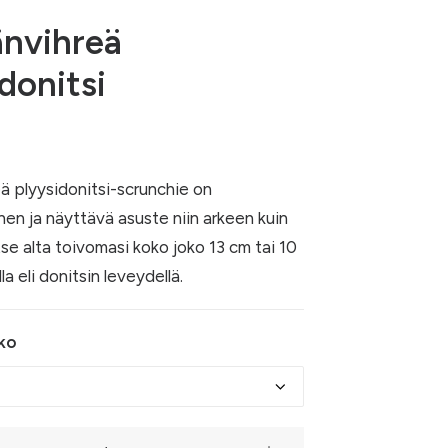
nvihreä
donitsi
ä plyysidonitsi-scrunchie on
inen ja näyttävä asuste niin arkeen kuin
itse alta toivomasi koko joko 13 cm tai 10
lla eli donitsin leveydellä.
ko
eä