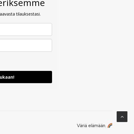
veriksemme
avasta tilauksestasi.
mukaan!
Väriä elämään.