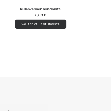
Kullanvärinen hiusdonitsi
6,00
€
Tällä
VALITSE VAIHTOEHDOISTA
tuotteella
on
useampi
muunnelma.
Voit
tehdä
valinnat
tuotteen
sivulla.