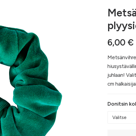
Metsä
plyysi
6,00
€
Metsänvihre
hiusystäväll
juhlaan! Val
cm halkaisija
Donitsin ko
Metsänvihr