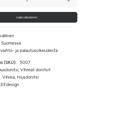
i
Lisää ostoskoriin
vällinen
 Suomessa
 vaihto- ja palautusoikeudesta
s (SKU):
5007
iusdonitsi
,
Vihreät donitsit
Vihreä
,
Hiusdonitsi
EEdesign