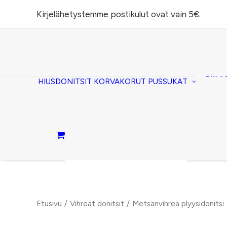
Kirjelähetystemme postikulut ovat vain 5€.
Task
(lomp
Piilos
HIUSDONITSIT
KORVAKORUT
PUSSUKAT
Kirje
Penaa
Taite
lomp
Passi
Ostoskori on tyhjä.
Etusivu
Vihreät donitsit
Metsänvihreä plyysidonitsi