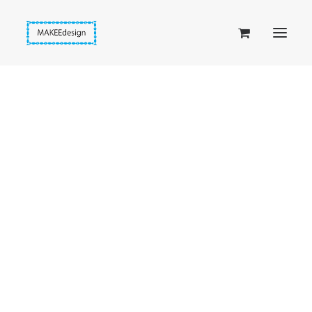
Taskuset (lompakkopussukka)
Piiloset (clutch)
Kirjekuorilaukut
Penaalit
Taitettavat lompakot
Passipussit
Hiirenkorva-kirjanmerkit
Fantasia-kirjanmerkit
Penaalit
Piiloset
Kirjekuorilaukut
Kirjakorvakorut
Kirjakaulakorut
Beige