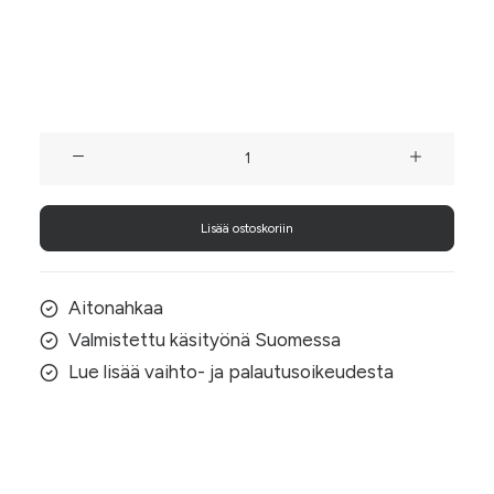
arkikäyttöön kuin juhlaan.
1 varastossa
Pintakuvioitu
pronssinen
clutch
Lisää ostoskoriin
(nahkaa)
määrä
Aitonahkaa
Valmistettu käsityönä Suomessa
Lue lisää vaihto- ja palautusoikeudesta