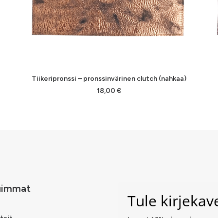
LISÄÄ OSTOSKORIIN
Tiikeripronssi – pronssinvärinen clutch (nahkaa)
18,00
€
uimmat
Tule kirjeka