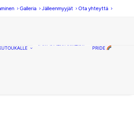
aminen
Galleria
Jälleenmyyjät
Ota yhteyttä
Hiirenkorva-
kirjanmerkit
Fantasia-kirjanmerkit
KUTOUKALLE
PRIDE
Penaalit
Piiloset
Kirjekuorilaukut
Kirjakorvakorut
Kirjakaulakorut