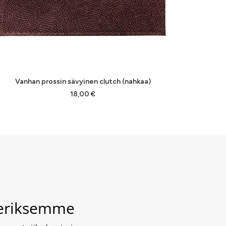
LISÄÄ OSTOSKORIIN
Vanhan prossin sävyinen clutch (nahkaa)
18,00
€
veriksemme