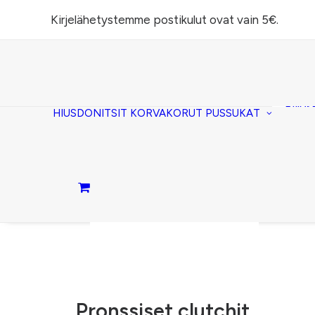
Kirjelähetystemme postikulut ovat vain 5€.
Task
(lomp
Piilos
HIUSDONITSIT
KORVAKORUT
PUSSUKAT
Kirje
Penaa
Taite
lomp
Passi
Ostoskori on tyhjä.
Pronssiset clutchit