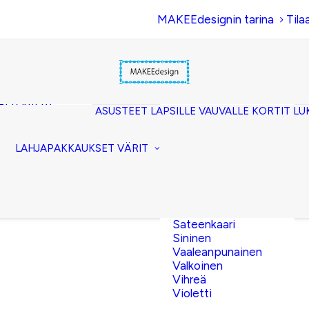
MAKEEdesignin tarina
Tila
Beige
Eläinkuosi
Hopea
Keltainen
uset
Kerma
akkopussukka)
Kulta
et (clutch)
ASUSTEET
LAPSILLE
VAUVALLE
KORTIT
LU
Lila
kuorilaukut
Musta
lit
Oranssi
ttavat
LAHJAPAKKAUKSET
VÄRIT
Pinkki
akot
Pronssi
pussit
Punainen
Ruskea
Ruusukulta
Sateenkaari
Sininen
Vaaleanpunainen
Valkoinen
Vihreä
Violetti