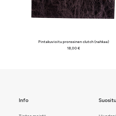
LISÄÄ OSTOSKORIIN
Pintakuvioitu pronssinen clutch (nahkaa)
18,00
€
Info
Suosit