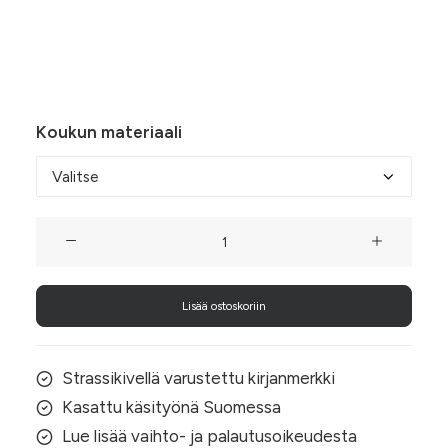
26,50 €
Valitse alta koukkujen materiaali, nikkelivapaa
korumetalli tai 925-aitohopea.
Koukun materiaali
Lumihiutale
ja
kuu
Lisää ostoskoriin
-
korvakorut
violetilla
Strassikivellä varustettu kirjanmerkki
strassilla
Kasattu käsityönä Suomessa
määrä
Lue lisää vaihto- ja palautusoikeudesta