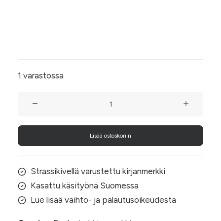
kauniisti vasten kirjan selkää, kun lusikkaosa
sujautetaan sivujen väliin. Tämä Fantasia-
kirjanmerkki on somistettu punaisella
strassikivellä.
1 varastossa
Fantasia-
kirjanmerkki
punaisella
Lisää ostoskoriin
strassilla
määrä
Strassikivellä varustettu kirjanmerkki
Kasattu käsityönä Suomessa
Lue lisää vaihto- ja palautusoikeudesta