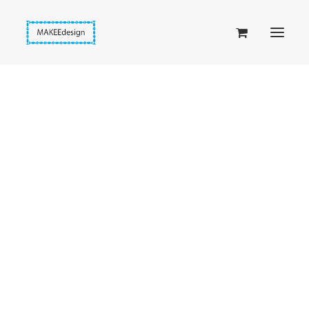
Taskuset (lompakkopussukka)
Piiloset (clutch)
Kirjekuorilaukut
Penaalit
Taitettavat lompakot
Etusivu
Fantasia-kirjanmerkki
Passipussit
Fantasia-kirjanmerkki punaisella strassilla
Hiirenkorva-kirjanmerkit
Fantasia-kirjanmerkit
Penaalit
Piiloset
Kirjekuorilaukut
Kirjakorvakorut
Kirjakaulakorut
Beige