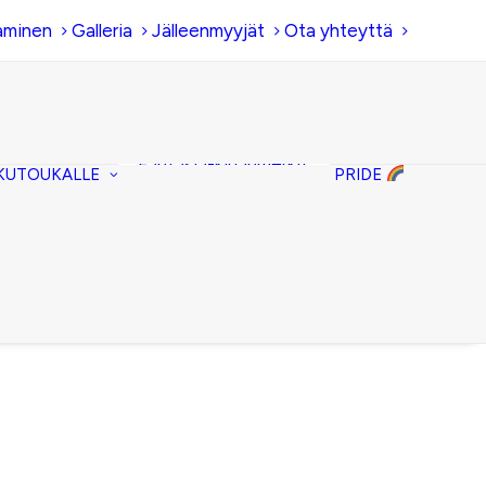
aminen
Galleria
Jälleenmyyjät
Ota yhteyttä
Hiirenkorva-
kirjanmerkit
Fantasia-kirjanmerkit
KUTOUKALLE
PRIDE
Penaalit
Piiloset
Kirjekuorilaukut
Kirjakorvakorut
Kirjakaulakorut