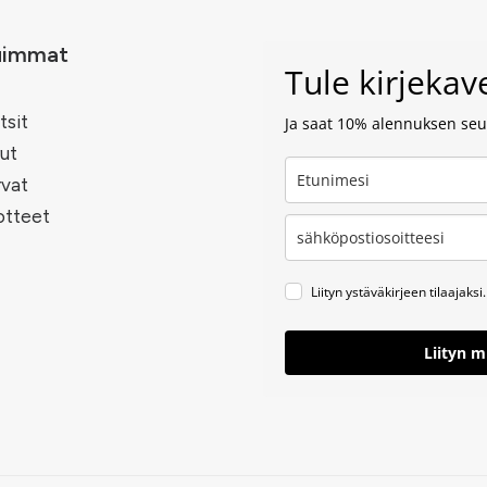
uimmat
Tule kirjeka
tsit
Ja saat 10% alennuksen seur
ut
rvat
otteet
Liityn ystäväkirjeen tilaajaksi.
Liityn 