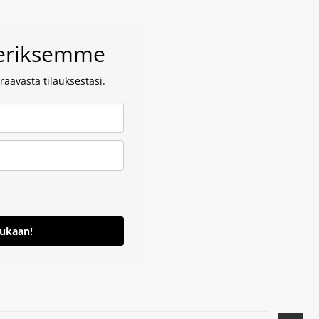
veriksemme
aavasta tilauksestasi.
mukaan!