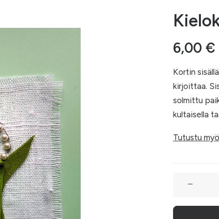
Kielo
6,00
€
Kortin sisäll
kirjoittaa. S
solmittu pai
kultaisella ta
Tutustu myö
Kielokortti
002
määrä