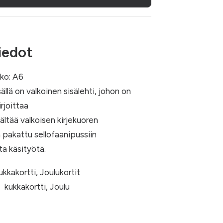
iedot
oko: A6
sällä on valkoinen sisälehti, johon on
rjoittaa
sältää valkoisen kirjekuoren
 pakattu sellofaanipussiin
ta käsityötä.
ukkakortti
,
Joulukortit
kukkakortti
,
Joulu