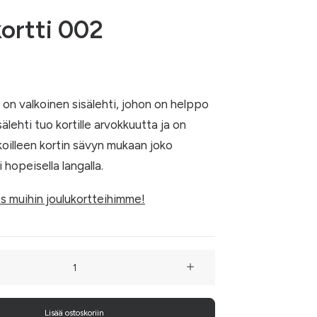
kortti 002
ä on valkoinen sisälehti, johon on helppo
isälehti tuo kortille arvokkuutta ja on
koilleen kortin sävyn mukaan joko
i hopeisella langalla.
s muihin joulukortteihimme!
Lisää ostoskoriin