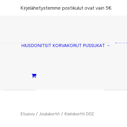
Kirjelähetystemme postikulut ovat vain 5€.
Task
(lomp
Piilos
HIUSDONITSIT
KORVAKORUT
PUSSUKAT
Kirje
Penaa
Taite
lomp
Passi
Ostoskori on tyhjä.
Etusivu
Joulukortit
Kielokortti 002