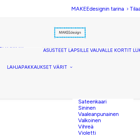
MAKEEdesignin tarina
Tila
Beige
Eläinkuosi
Hopea
Keltainen
uset
Kerma
akkopussukka)
Kulta
et (clutch)
ASUSTEET
LAPSILLE
VAUVALLE
KORTIT
LU
Lila
kuorilaukut
Musta
lit
Oranssi
ttavat
LAHJAPAKKAUKSET
VÄRIT
Pinkki
akot
Pronssi
pussit
Punainen
Ruskea
Ruusukulta
Sateenkaari
Sininen
Vaaleanpunainen
Valkoinen
Vihreä
Violetti