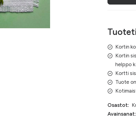
Tuotet
Kortin k
Kortin si
helppo ki
Kortti si
Tuote on
Kotimais
Osastot:
K
Avainsanat: