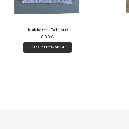
LISÄÄ OSTOSKORIIN
Joulukortti: Talitintti
6,00
€
LISÄÄ OSTOSKORIIN