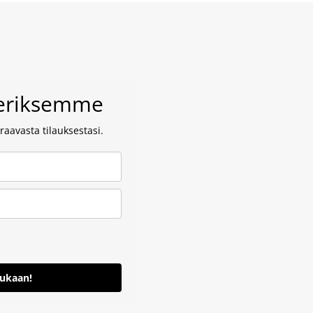
veriksemme
aavasta tilauksestasi.
mukaan!