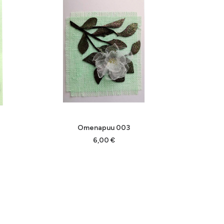
LISÄÄ OSTOSKORIIN
L
Omenapuu 003
6,00
€