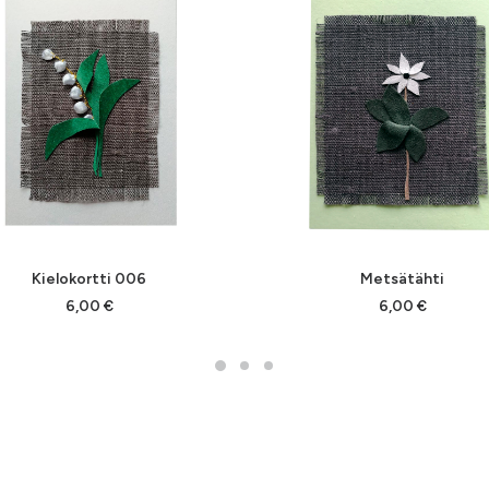
LISÄÄ OSTOSKORIIN
LISÄÄ OSTOSKORIIN
Kielokortti 006
Metsätähti
6,00
€
6,00
€