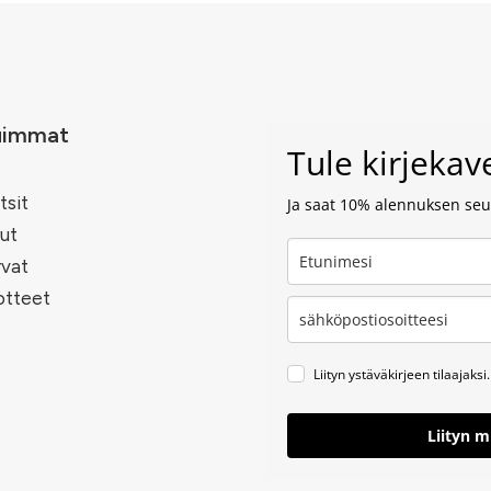
uimmat
Tule kirjeka
tsit
Ja saat 10% alennuksen seur
ut
rvat
otteet
Liityn ystäväkirjeen tilaajaksi.
Liityn 