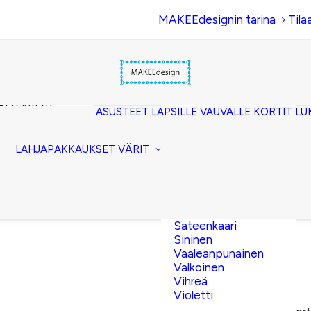
MAKEEdesignin tarina
Tila
Beige
Eläinkuosi
Hopea
Keltainen
uset
Kerma
akkopussukka)
Kulta
et (clutch)
ASUSTEET
LAPSILLE
VAUVALLE
KORTIT
LU
Lila
kuorilaukut
Musta
lit
Oranssi
ttavat
LAHJAPAKKAUKSET
VÄRIT
Pinkki
akot
Pronssi
pussit
Punainen
Ruskea
Ruusukulta
Sateenkaari
Sininen
Vaaleanpunainen
Valkoinen
6,00
€
Vihreä
Violetti