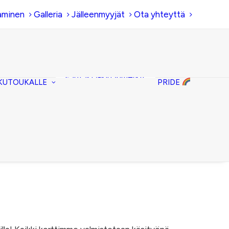
aminen
Galleria
Jälleenmyyjät
Ota yhteyttä
Hiirenkorva-
kirjanmerkit
Fantasia-kirjanmerkit
KUTOUKALLE
PRIDE
Penaalit
Piiloset
Kirjekuorilaukut
Kirjakorvakorut
Kirjakaulakorut