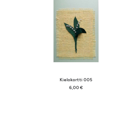
LISÄÄ OSTOSKORIIN
Kielokortti 005
6,00
€