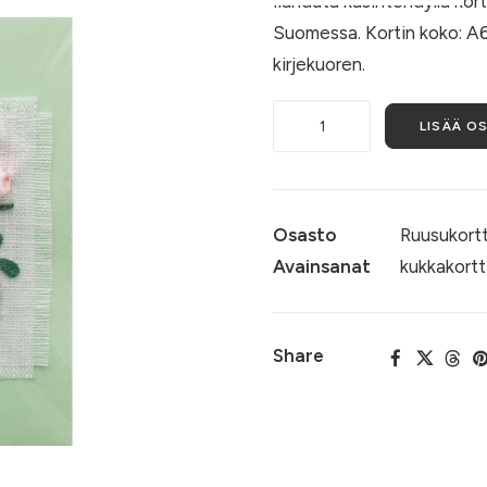
Ilahduta käsintehdyllä kor
Suomessa. Kortin koko: A6.
kirjekuoren.
Ruusukortti
LISÄÄ O
019
määrä
Osasto
Ruusukortt
Avainsanat
kukkakortt
Share