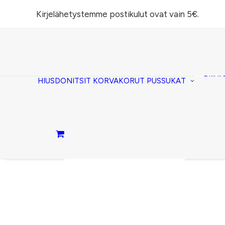
Kirjelähetystemme postikulut ovat vain 5€.
Task
(lomp
Piilos
HIUSDONITSIT
KORVAKORUT
PUSSUKAT
Kirje
Penaa
Taite
lomp
Passi
Ostoskori on tyhjä.