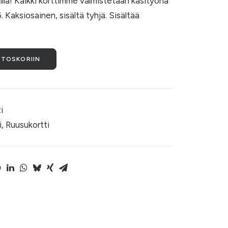
tilla! Kaikki korttimme valmistetaan käsityönä
 Kaksiosainen, sisältä tyhjä. Sisältää
STOSKORIIN
i
i
,
Ruusukortti