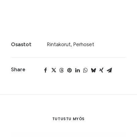
Heijastava
LISÄÄ OSTOSKORIIN
perhonen,
005
määrä
Osastot
Rintakorut
,
Perhoset
Share
TUTUSTU MYÖS