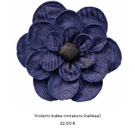
LISÄÄ OSTOSKORIIN
Violetti kukka-rintakoru (nahkaa)
22,00
€