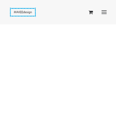
Taskuset (lompakkopussukka)
Piiloset (clutch)
Kirjekuorilaukut
Penaalit
Taitettavat lompakot
Passipussit
Hiirenkorva-kirjanmerkit
Fantasia-kirjanmerkit
Penaalit
Piiloset
Kirjekuorilaukut
Kirjakorvakorut
Kirjakaulakorut
Beige