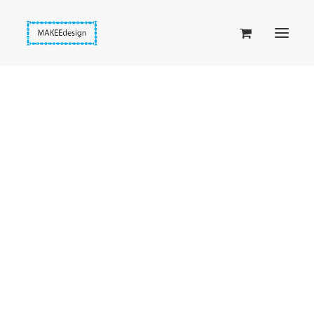
Taskuset (lompakkopussukka)
Piiloset (clutch)
Kirjekuorilaukut
Penaalit
Taitettavat lompakot
Etusivu
Vaaleat donitsit
Passipussit
Vaaleanharmaa taft-hiusdonitsi
Hiirenkorva-kirjanmerkit
Fantasia-kirjanmerkit
Penaalit
Piiloset
Kirjekuorilaukut
Kirjakorvakorut
Kirjakaulakorut
Beige