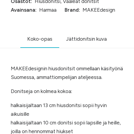
Osastot:
Hiusdonitsi
,
Vaaleat donitsit
Avainsana:
Harmaa
Brand:
MAKEEdesign
Koko-opas
Jättidonitsin kuva
MAKEEdesignin hiusdonitsit ommellaan käsityönä
Suomessa, ammattiompelijan ateljeessa.
Donitseja on kolmea kokoa:
halkaisijaltaan 13 cm hiusdonitsi sopii hyvin
aikuisille
halkaisijaltaan 10 cm donitsi sopii lapsille ja heille,
joilla on hennommat hiukset