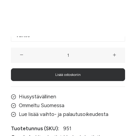
halkaisijalla eli donitsin leveydellä.
Donitsin koko
Vaaleanharmaa
taft-
hiusdonitsi
Lisää ostoskoriin
määrä
Hiusystävällinen
Ommeltu Suomessa
Lue lisää vaihto- ja palautusoikeudesta
Tuotetunnus (SKU):
951