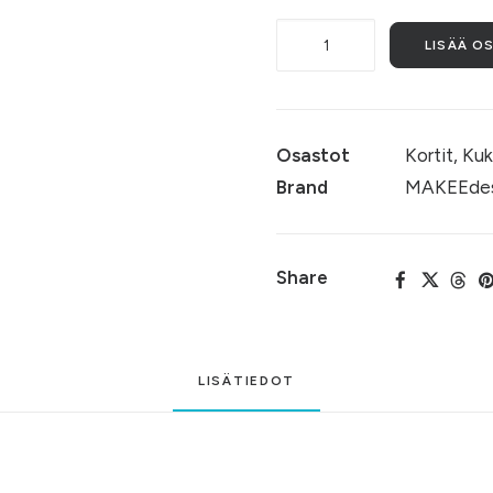
Tuoksuherne
LISÄÄ O
(002)
määrä
Osastot
Kortit
,
Kuk
Brand
MAKEEdes
Share
LISÄTIEDOT