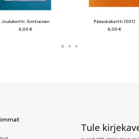
LISÄÄ OSTOSKORIIN
LISÄÄ OSTOSKORIIN
Joulukortti: Sinitiainen
Pääsiäiskortti (001)
6,00
€
6,00
€
uimmat
Tule kirjeka
tsit