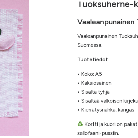
Tuoksuherne-ko
Vaaleanpunainen 
Vaaleanpunainen Tuoksuhe
Suomessa.
Tuotetiedot
• Koko: A5
• Kaksiosainen
• Sisältä tyhjä
• Sisältää valkoisen kirjek
• Kierrätysnahka, kangas
Kortti ja kuori on paka
sellofaani-pussiin.