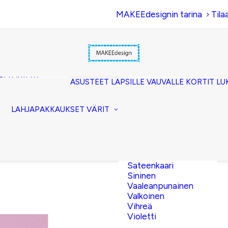
MAKEEdesignin tarina
Tila
Beige
Eläinkuosi
Hopea
Keltainen
uset
Kerma
akkopussukka)
Kulta
et (clutch)
ASUSTEET
LAPSILLE
VAUVALLE
KORTIT
LU
Lila
kuorilaukut
Musta
lit
Oranssi
ttavat
LAHJAPAKKAUKSET
VÄRIT
Pinkki
akot
Pronssi
pussit
Punainen
Ruskea
Ruusukulta
Sateenkaari
Sininen
Vaaleanpunainen
Valkoinen
6,00
€
Vihreä
Violetti