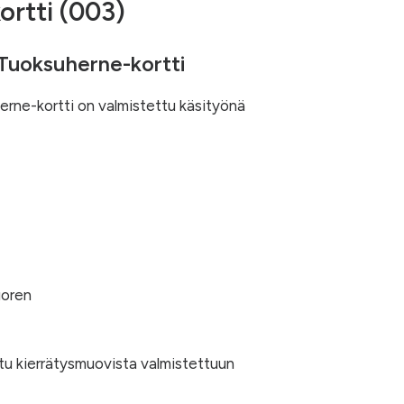
rtti (003)
Tuoksuherne-kortti
rne-kortti on valmistettu käsityönä
uoren
ttu kierrätysmuovista valmistettuun