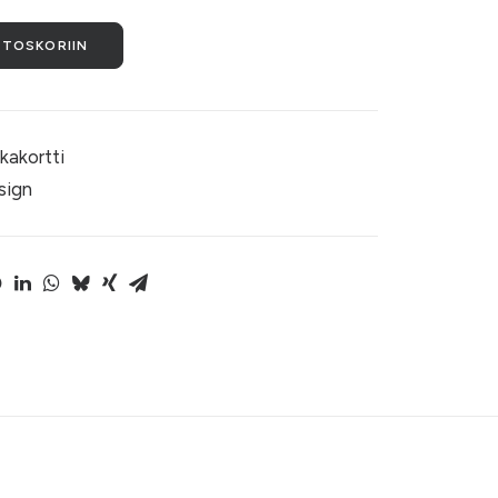
STOSKORIIN
kakortti
ign