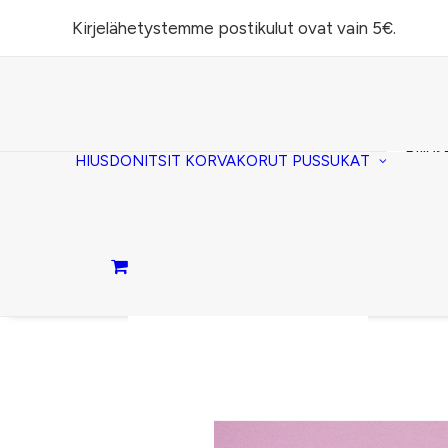
Kirjelähetystemme postikulut ovat vain 5€.
Task
(lomp
Piilos
HIUSDONITSIT
KORVAKORUT
PUSSUKAT
Kirje
Penaa
Taite
lomp
Passi
Ostoskori on tyhjä.