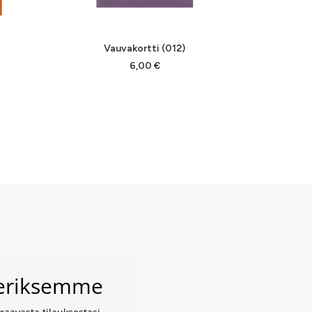
LISÄÄ OSTOSKORIIN
L
Vauvakortti (012)
Ha
6,00
€
veriksemme