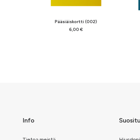
LISÄÄ OSTOSKORIIN
Pääsiäiskortti (002)
6,00
€
Info
Suosit
Tietoa meistä
Hiusdoni