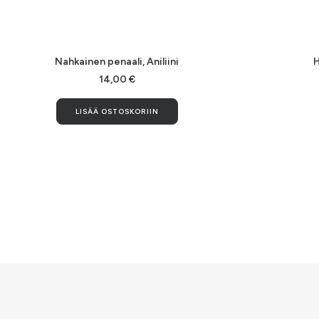
LISÄÄ OSTOSKORIIN
Nahkainen penaali, Aniliini
H
14,00
€
LISÄÄ OSTOSKORIIN