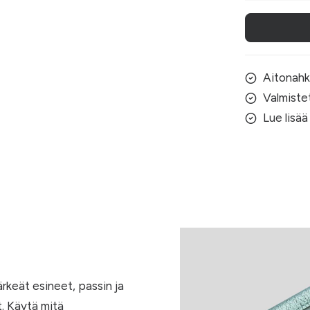
–
tummanpuna
pintakuvioit
clutch
Aitonah
(nahkaa)
Valmiste
määrä
Lue lisää
ärkeät esineet, passin ja
t. Käytä mitä