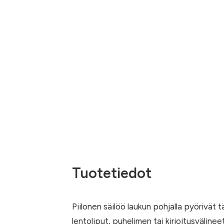
Tuotetiedot
Piilonen säilöö laukun pohjalla pyörivät t
lentoliput, puhelimen tai kirjoitusvälinee