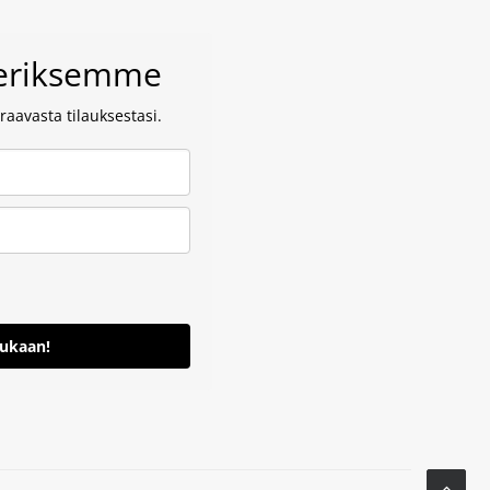
veriksemme
aavasta tilauksestasi.
mukaan!