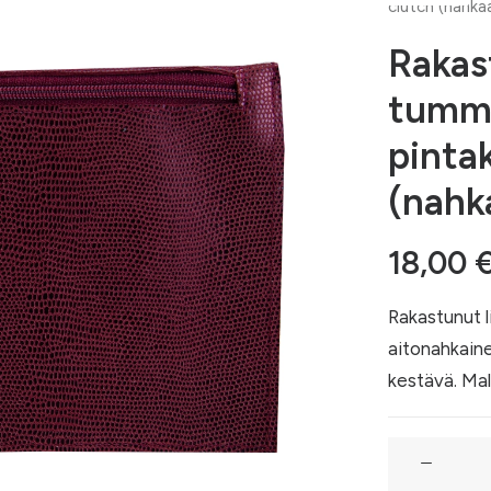
clutch (nahka
Rakas
tumm
pinta
(nahk
18,00
Rakastunut 
aitonahkaine
kestävä. Mall
Rakastunut
lisko