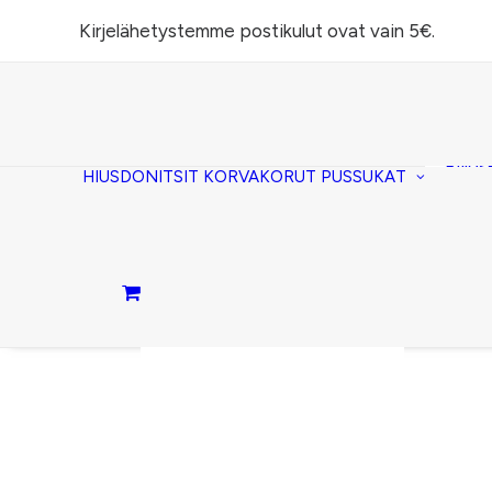
Kirjelähetystemme postikulut ovat vain 5€.
Task
(lomp
Piilos
HIUSDONITSIT
KORVAKORUT
PUSSUKAT
Kirje
Penaa
Taite
lomp
Passi
Ostoskori on tyhjä.