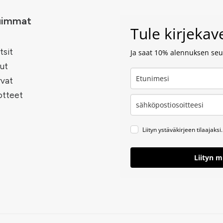
uimmat
Tule kirjeka
tsit
Ja saat 10% alennuksen seur
ut
rvat
otteet
Liityn ystäväkirjeen tilaajaksi.
Liityn 