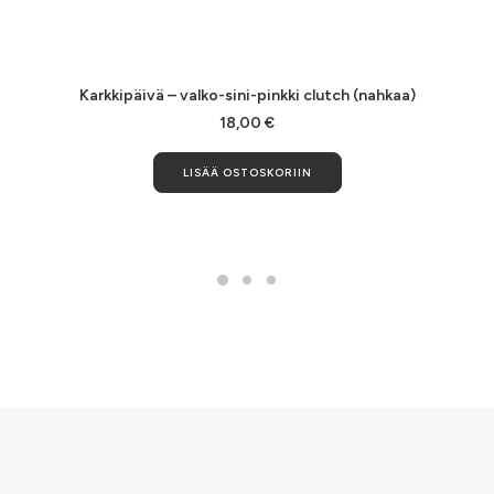
LISÄÄ OSTOSKORIIN
Karkkipäivä – valko-sini-pinkki clutch (nahkaa)
18,00
€
LISÄÄ OSTOSKORIIN