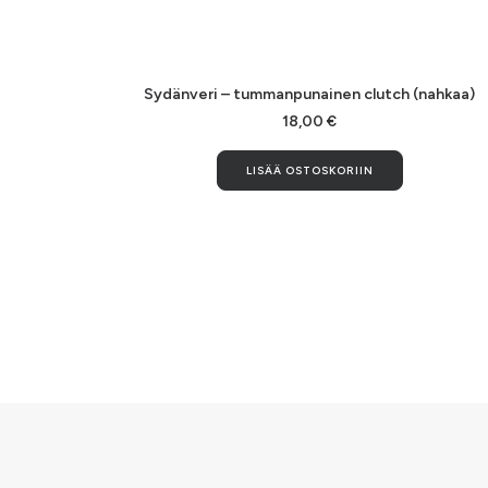
LISÄÄ OSTOSKORIIN
Sydänveri – tummanpunainen clutch (nahkaa)
18,00
€
LISÄÄ OSTOSKORIIN