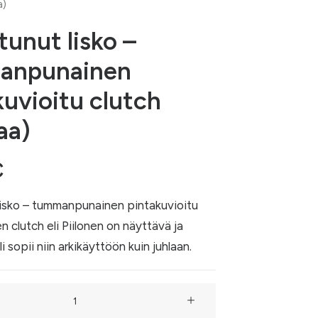
a)
tunut lisko –
anpunainen
kuvioitu clutch
aa)
€
lisko – tummanpunainen pintakuvioitu
n clutch eli Piilonen on näyttävä ja
i sopii niin arkikäyttöön kuin juhlaan.