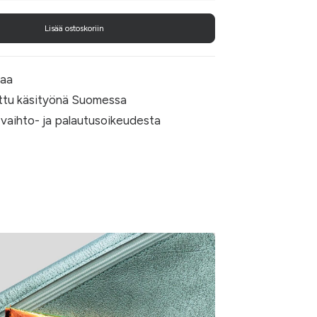
Lisää ostoskoriin
inen
u
kaa
ttu käsityönä Suomessa
 vaihto- ja palautusoikeudesta