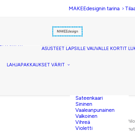
MAKEEdesignin tarina
Tila
Beige
Eläinkuosi
Hopea
Keltainen
uset
Kerma
akkopussukka)
Kulta
et (clutch)
ASUSTEET
LAPSILLE
VAUVALLE
KORTIT
LU
Lila
kuorilaukut
Musta
lit
Oranssi
ttavat
LAHJAPAKKAUKSET
VÄRIT
Pinkki
akot
Pronssi
pussit
Punainen
Ruskea
Ruusukulta
Sateenkaari
Sininen
Vaaleanpunainen
Valkoinen
Etusivu
Piil
Vihreä
Violetti
Rakastunut