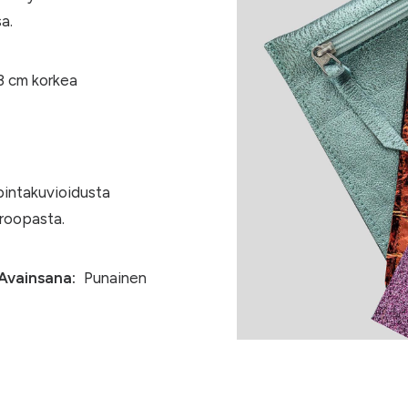
a.
13 cm korkea
pintakuvioidusta
uroopasta.
Avainsana:
Punainen