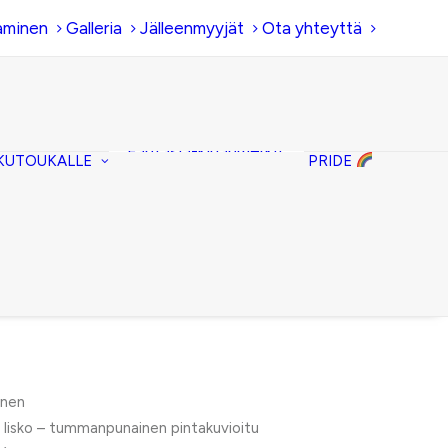
aminen
Galleria
Jälleenmyyjät
Ota yhteyttä
Hiirenkorva-
kirjanmerkit
Fantasia-kirjanmerkit
KUTOUKALLE
PRIDE
Penaalit
Piiloset
Kirjekuorilaukut
Kirjakorvakorut
Kirjakaulakorut
onen
 lisko – tummanpunainen pintakuvioitu