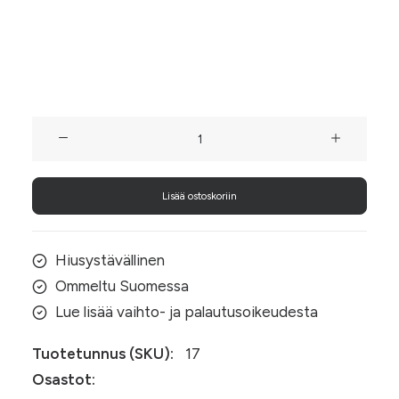
Donitsin koko
Taivaansininen
satiinidonitsi
määrä
Lisää ostoskoriin
Hiusystävällinen
Ommeltu Suomessa
Lue lisää vaihto- ja palautusoikeudesta
Tuotetunnus (SKU):
17
Osastot: