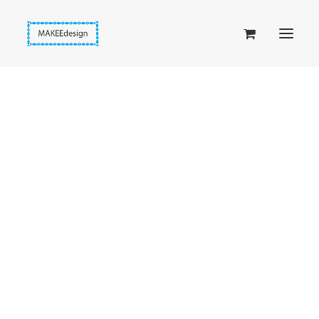
Taskuset (lompakkopussukka)
Piiloset (clutch)
Kirjekuorilaukut
Penaalit
Taitettavat lompakot
Etusivu
Siniset donitsit
Taivaansininen satiinidonitsi
Passipussit
Hiirenkorva-kirjanmerkit
Fantasia-kirjanmerkit
Penaalit
Piiloset
Kirjekuorilaukut
Kirjakorvakorut
Kirjakaulakorut
Beige