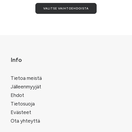
Tällä
VALITSE VAIHTOEHDOISTA
tuotteella
on
useampi
.
muunnelma.
Voit
tehdä
valinnat
tuotteen
sivulla.
Info
Tietoa meistä
Jälleenmyyjät
Ehdot
Tietosuoja
Evästeet
Ota yhteyttä