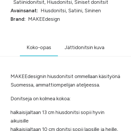
Satiinidonitsit
,
Hiusdonitsi
,
Siniset donitsit
Avainsanat:
Hiusdonitsi
,
Satiini
,
Sininen
Brand:
MAKEEdesign
Koko-opas
Jättidonitsin kuva
MAKEEdesignin hiusdonitsit ommellaan käsityönä
Suomessa, ammattiompelijan ateljeessa.
Donitseja on kolmea kokoa:
halkaisijaltaan 13 cm hiusdonitsi sopii hyvin
aikuisille
halkaisijaltaan 10 cm donitsi sopii lapsille ja heille,