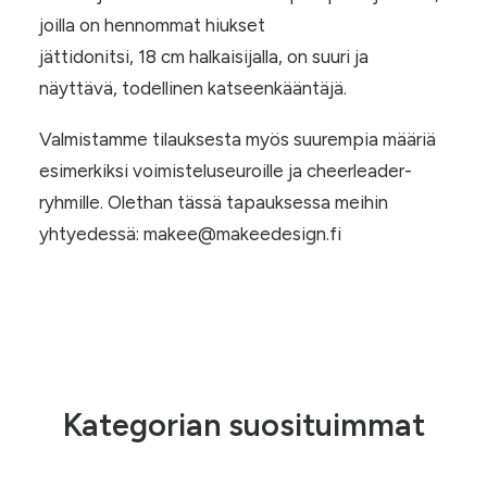
joilla on hennommat hiukset
jättidonitsi, 18 cm halkaisijalla, on suuri ja
näyttävä, todellinen katseenkääntäjä.
Valmistamme tilauksesta myös suurempia määriä
esimerkiksi voimisteluseuroille ja cheerleader-
ryhmille. Olethan tässä tapauksessa meihin
yhtyedessä: makee@makeedesign.fi
Kategorian suosituimmat