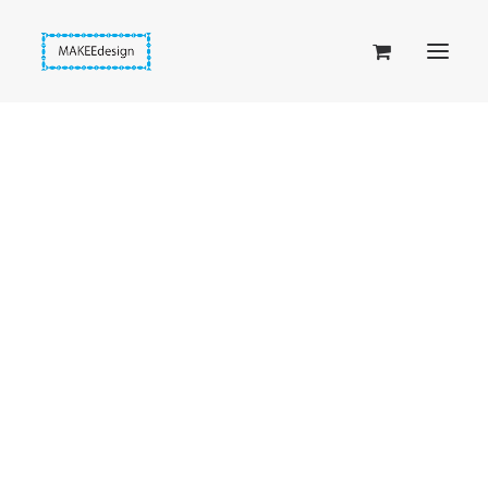
Taskuset (lompakkopussukka)
Piiloset (clutch)
Kirjekuorilaukut
Penaalit
Taitettavat lompakot
Passipussit
Hiirenkorva-kirjanmerkit
Fantasia-kirjanmerkit
Penaalit
Piiloset
Kirjekuorilaukut
Kirjakorvakorut
Kirjakaulakorut
Beige