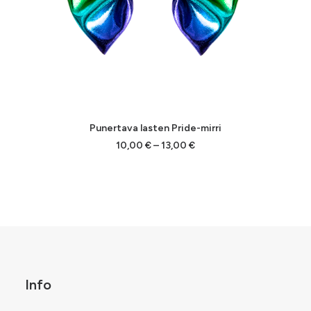
Tällä
VALITSE VAIHTOEHDOISTA
Punertava lasten Pride-mirri
tuotteella
on
Hintaluokka:
10,00
€
–
13,00
€
10,00 €
useampi
-
muunnelma.
13,00 €
Voit
tehdä
valinnat
tuotteen
sivulla.
Info