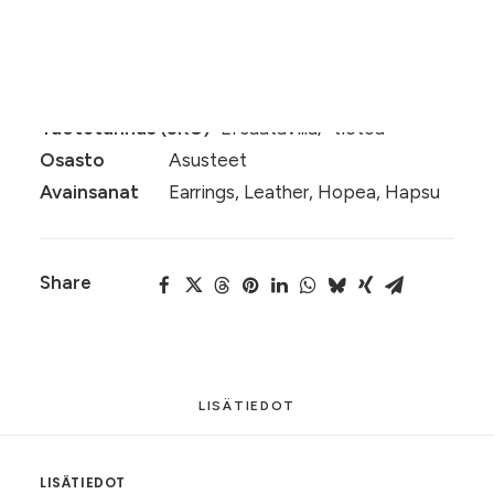
Tuotetta ei ole varastossa eikä myytävänä.
Tuotetunnus (SKU)
Ei saatavilla/-tietoa
Osasto
Asusteet
Avainsanat
Earrings
,
Leather
,
Hopea
,
Hapsu
Share
LISÄTIEDOT
LISÄTIEDOT