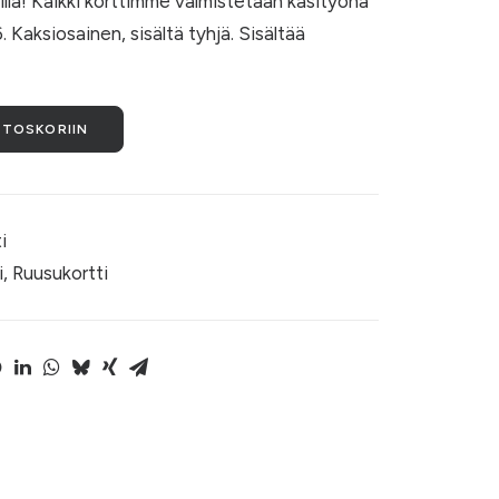
tilla! Kaikki korttimme valmistetaan käsityönä
 Kaksiosainen, sisältä tyhjä. Sisältää
STOSKORIIN
i
i
,
Ruusukortti