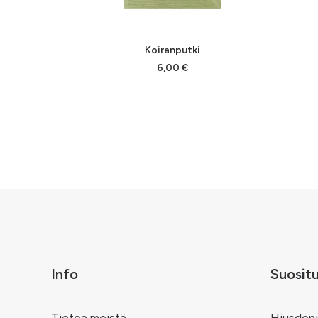
LISÄÄ OSTOSKORIIN
Koiranputki
6,00
€
Info
Suosit