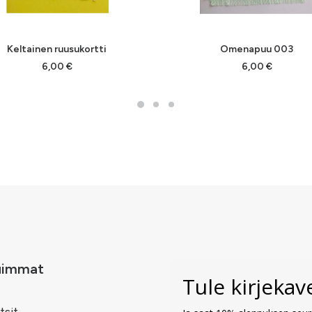
LISÄÄ OSTOSKORIIN
LISÄÄ OSTOSKORIIN
Keltainen ruusukortti
Omenapuu 003
6,00
€
6,00
€
uimmat
Tule kirjeka