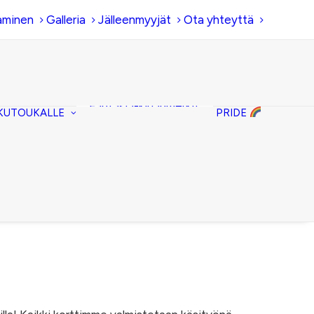
aminen
Galleria
Jälleenmyyjät
Ota yhteyttä
Hiirenkorva-
kirjanmerkit
Fantasia-kirjanmerkit
KUTOUKALLE
PRIDE
Penaalit
Piiloset
Kirjekuorilaukut
Kirjakorvakorut
Kirjakaulakorut