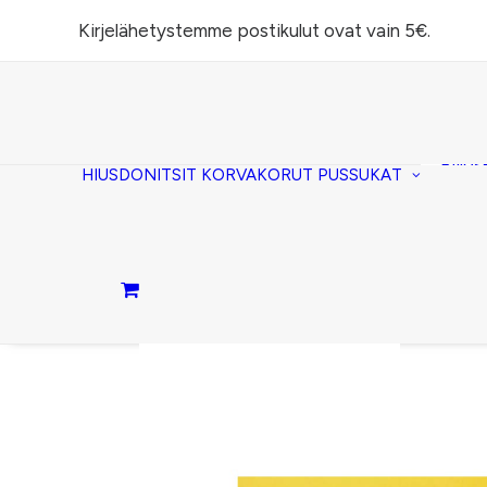
Kirjelähetystemme postikulut ovat vain 5€.
Task
(lomp
Piilos
HIUSDONITSIT
KORVAKORUT
PUSSUKAT
Kirje
Penaa
Taite
lomp
Passi
Ostoskori on tyhjä.