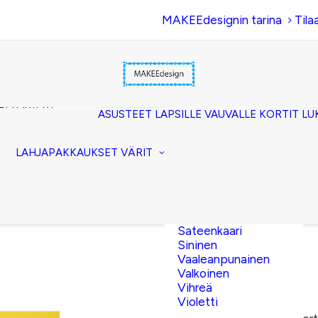
MAKEEdesignin tarina
Tila
Beige
Eläinkuosi
Hopea
Keltainen
uset
Kerma
akkopussukka)
Kulta
et (clutch)
ASUSTEET
LAPSILLE
VAUVALLE
KORTIT
LU
Lila
kuorilaukut
Musta
lit
Oranssi
ttavat
LAHJAPAKKAUKSET
VÄRIT
Pinkki
akot
Pronssi
pussit
Punainen
Ruskea
Ruusukulta
Sateenkaari
Sininen
Vaaleanpunainen
Valkoinen
6,00
€
Vihreä
Violetti