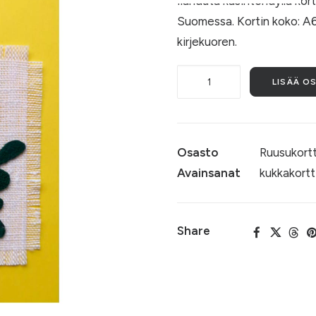
Ilahduta käsintehdyllä kor
Suomessa. Kortin koko: A6.
kirjekuoren.
Ruusukortti
LISÄÄ O
025
määrä
Osasto
Ruusukortt
Avainsanat
kukkakortt
Share