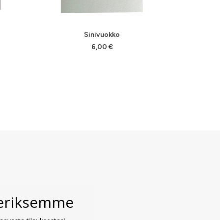
LISÄÄ OSTOSKORIIN
L
Sinivuokko
6,00
€
veriksemme