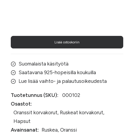
Ruska-
aamu
määrä
Lisää ostoskoriin
Suomalaista käsityötä
Saatavana 925-hopeisilla koukuilla
Lue lisää vaihto- ja palautusoikeudesta
Tuotetunnus (SKU):
000102
Osastot:
Oranssit korvakorut
,
Ruskeat korvakorut
,
Hapsut
Avainsanat:
Ruskea
,
Oranssi