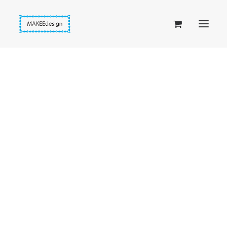
Taskuset (lompakkopussukka)
Piiloset (clutch)
Kirjekuorilaukut
Penaalit
Taitettavat lompakot
Etusivu
Hapsut
Passipussit
Riikinkukon sävyiset nahkaiset hapsukorvakorut
Hiirenkorva-kirjanmerkit
Fantasia-kirjanmerkit
Penaalit
Piiloset
Kirjekuorilaukut
Kirjakorvakorut
Kirjakaulakorut
Beige