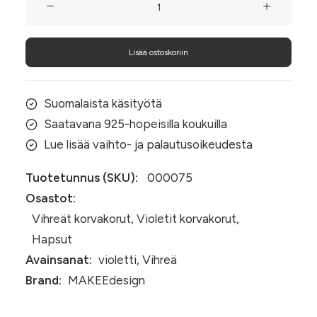
sävyiset
nahkaiset
Lisää ostoskoriin
hapsukorvakorut
määrä
Suomalaista käsityötä
Saatavana 925-hopeisilla koukuilla
Lue lisää vaihto- ja palautusoikeudesta
Tuotetunnus (SKU):
000075
Osastot:
Vihreät korvakorut
,
Violetit korvakorut
,
Hapsut
Avainsanat:
violetti
,
Vihreä
Brand:
MAKEEdesign