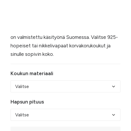
Hintaluokka:
10,00
€
–
21,50
€
10,00 €
Riikinkukonsävyiset, nahkaiset hapsukorvakorut
-
on valmistettu käsityönä Suomessa. Valitse 925-
21,50 €
hopeiset tai nikkelivapaat korvakorukoukut ja
sinulle sopivin koko.
Koukun materiaali
Hapsun pituus
Riikinkukon