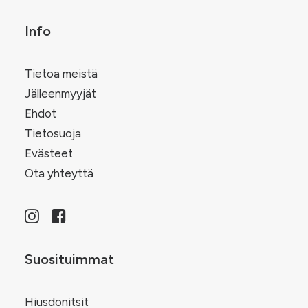
valinnat
tuotteen
sivulla.
Info
Tietoa meistä
Jälleenmyyjät
Ehdot
Tietosuoja
Evästeet
Ota yhteyttä
Suosituimmat
Hiusdonitsit