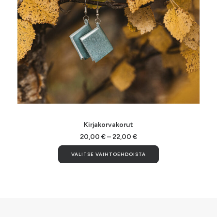
Tällä
tuotteella
VALITSE VAIHTOEHDOISTA
Kirjakorvakorut
on
useampi
Hintaluokka:
20,00
€
–
22,00
€
20,00 €
muunnelma.
Tällä
-
VALITSE VAIHTOEHDOISTA
Voit
tuotteella
22,00 €
tehdä
on
valinnat
useampi
tuotteen
muunnelma.
sivulla.
Voit
tehdä