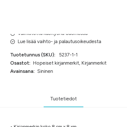
Varasto loppu
Aitonahkaa
Valmistettu käsityönä Suomessa
Lue lisää vaihto- ja palautusoikeudesta
Tuotetunnus (SKU):
5237-1-1
Osastot:
Hopeiset kirjanmerkit
,
Kirjanmerkit
Avainsana:
Sininen
Tuotetiedot
• Kirjanmerkin koko 8 cm x 8 xm