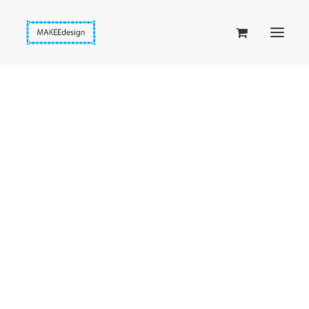
Taskuset (lompakkopussukka)
Piiloset (clutch)
Kirjekuorilaukut
Penaalit
Taitettavat lompakot
Etusivu
Kirjanmerkit
Pakkassydän
Passipussit
Hiirenkorva-kirjanmerkit
Fantasia-kirjanmerkit
Penaalit
Piiloset
Kirjekuorilaukut
Kirjakorvakorut
Kirjakaulakorut
Beige