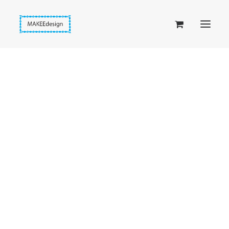
Taskuset (lompakkopussukka)
Piiloset (clutch)
Kirjekuorilaukut
Penaalit
Taitettavat lompakot
Passipussit
Hiirenkorva-kirjanmerkit
Fantasia-kirjanmerkit
Penaalit
Piiloset
Kirjekuorilaukut
Kirjakorvakorut
Kirjakaulakorut
Beige