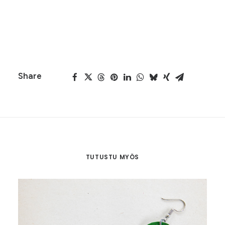
määrä
Osasto
Sydämet
Share
TUTUSTU MYÖS