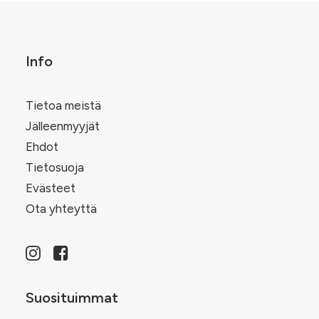
tuotteen
tu
sivulla.
siv
Info
Tietoa meistä
Jälleenmyyjät
Ehdot
Tietosuoja
Evästeet
Ota yhteyttä
Suosituimmat