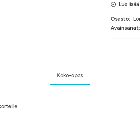
Lue lisää
Osasto:
Lo
Avainsanat:
Koko-opas
korteille