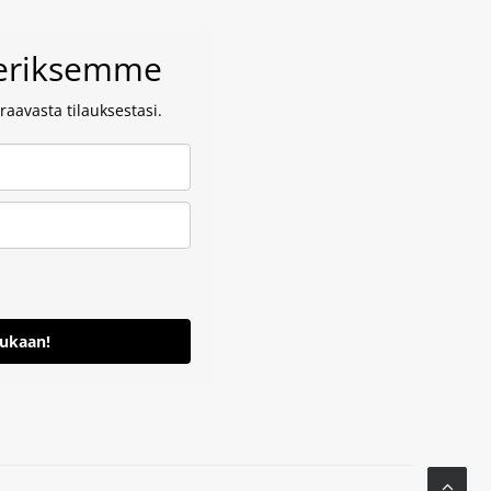
veriksemme
aavasta tilauksestasi.
mukaan!