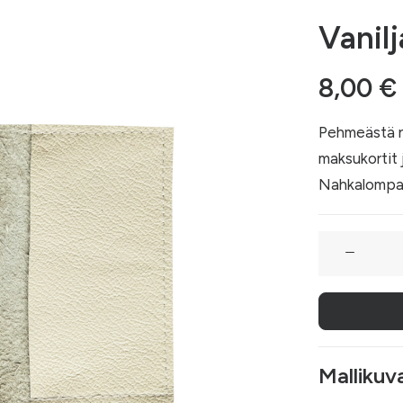
Vanil
8,00
€
Pehmeästä n
maksukortit 
Nahkalompakk
Vanilja-
nahkalompa
määrä
Mallikuv