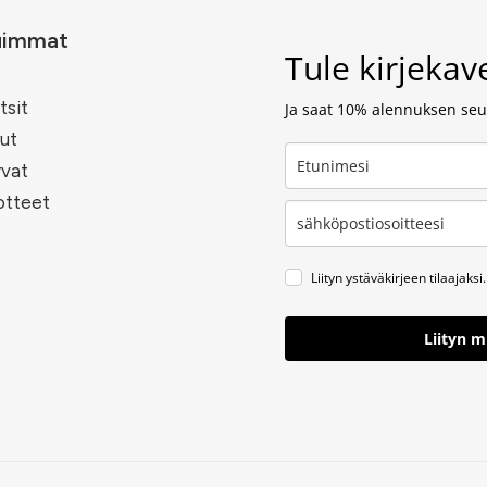
uimmat
Tule kirjeka
tsit
Ja saat 10% alennuksen seur
ut
rvat
otteet
Liityn ystäväkirjeen tilaajaksi.
Liityn 