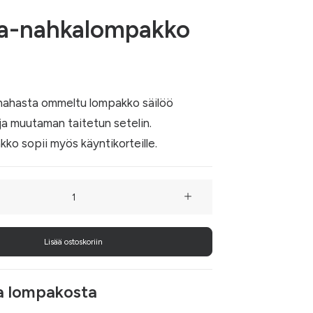
ja-nahkalompakko
ahasta ommeltu lompakko säilöö
ja muutaman taitetun setelin.
o sopii myös käyntikorteille.
kko
Lisää ostoskoriin
a lompakosta