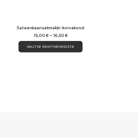
Tällä
ällä
tuotteell
uotteella
VALITSE VAIHTOEHDOISTA
Sateenkaarisalmiakki-korvakorut
on
n
useampi
seampi
Hintaluokka:
15,00
€
–
16,50
€
15,00 €
muunnelm
uunnelma.
Tällä
-
VALITSE VAIHTOEHDOISTA
Voit
oit
tuotteella
16,50 €
tehdä
ehdä
on
valinnat
alinnat
useampi
tuotteen
uotteen
muunnelma.
sivulla.
vulla.
Voit
tehdä
valinnat
tuotteen
sivulla.