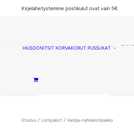
Kirjelähetystemme postikulut ovat vain 5€.
Task
(lomp
Piilos
HIUSDONITSIT
KORVAKORUT
PUSSUKAT
Kirje
Penaa
Taite
lomp
Passi
Ostoskori on tyhjä.
Etusivu
Lompakot
Vanilja-nahkalompakko