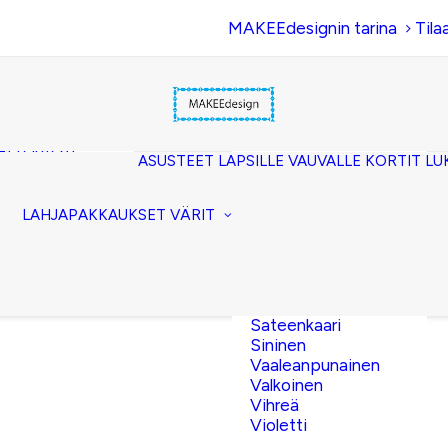
MAKEEdesignin tarina
Tila
Beige
Eläinkuosi
Hopea
Keltainen
uset
Kerma
akkopussukka)
Kulta
et (clutch)
ASUSTEET
LAPSILLE
VAUVALLE
KORTIT
LU
Lila
kuorilaukut
Musta
lit
Oranssi
ttavat
LAHJAPAKKAUKSET
VÄRIT
Pinkki
akot
Pronssi
pussit
Punainen
Ruskea
Ruusukulta
Sateenkaari
Sininen
Vaaleanpunainen
Valkoinen
Vihreä
Violetti