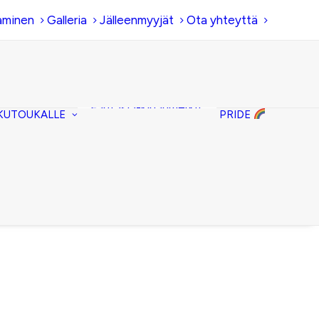
aminen
Galleria
Jälleenmyyjät
Ota yhteyttä
Hiirenkorva-
kirjanmerkit
Fantasia-kirjanmerkit
KUTOUKALLE
PRIDE
Penaalit
Piiloset
Kirjekuorilaukut
Kirjakorvakorut
Kirjakaulakorut