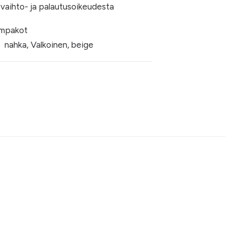
 vaihto- ja palautusoikeudesta
mpakot
nahka
,
Valkoinen
,
beige