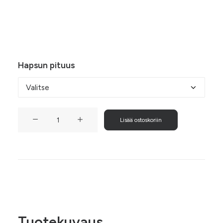
21,50 €
Koukun materiaali
Hapsun pituus
Mustaherukka-
Lisää ostoskoriin
hapsukorvakorut
määrä
Tuotekuvaus