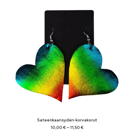
Sateenkaarisydän-korvakorut
Hintaluokka:
10,00
€
–
11,50
€
10,00 €