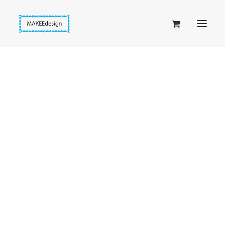
Taskuset (lompakkopussukka)
Piiloset (clutch)
Kirjekuorilaukut
Penaalit
Taitettavat lompakot
Passipussit
Hiirenkorva-kirjanmerkit
Fantasia-kirjanmerkit
Penaalit
Piiloset
Kirjekuorilaukut
Kirjakorvakorut
Kirjakaulakorut
Beige