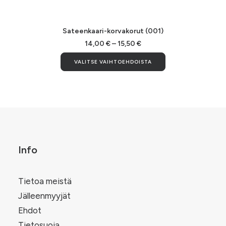
Tällä
tuotteella
VALITSE VAIHTOEHDOISTA
Sateenkaari-korvakorut (001)
on
useampi
Hintaluokka:
14,00
€
–
15,50
€
14,00 €
muunnelma.
Tällä
-
VALITSE VAIHTOEHDOISTA
Voit
tuotteella
15,50 €
tehdä
on
valinnat
useampi
tuotteen
muunnelma.
.
sivulla.
Voit
tehdä
valinnat
tuotteen
sivulla.
Info
Tietoa meistä
Jälleenmyyjät
Ehdot
Tietosuoja