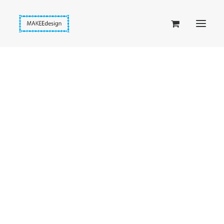
Taskuset (lompakkopussukka)
Piiloset (clutch)
Kirjekuorilaukut
Penaalit
Taitettavat lompakot
Etusivu
Hapsut
Passipussit
Metallic Blue – metallinsiniset hapsukorvakorut
Hiirenkorva-kirjanmerkit
Fantasia-kirjanmerkit
Penaalit
Piiloset
Kirjekuorilaukut
Kirjakorvakorut
Kirjakaulakorut
Beige