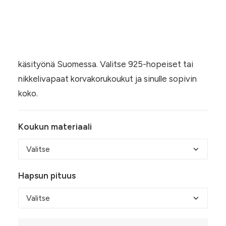
Hintaluokka:
10,00
€
–
21,50
€
10,00 €
Metallinsiniset hapsukorvakorut on valmistettu
-
käsityönä Suomessa. Valitse 925-hopeiset tai
21,50 €
nikkelivapaat korvakorukoukut ja sinulle sopivin
koko.
Koukun materiaali
Hapsun pituus
Metallic