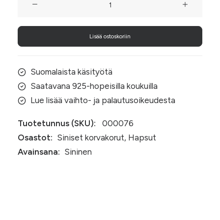
Blue
–
Lisää ostoskoriin
metallinsiniset
hapsukorvakorut
määrä
Suomalaista käsityötä
Saatavana 925-hopeisilla koukuilla
Lue lisää vaihto- ja palautusoikeudesta
Tuotetunnus (SKU):
000076
Osastot:
Siniset korvakorut
,
Hapsut
Avainsana:
Sininen