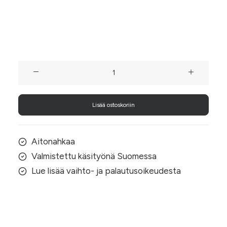
arkikäyttöön kuin juhlaan.
1 varastossa
Forget
Me
Not
Lisää ostoskoriin
–
lemmikinsininen
clucth
Aitonahkaa
(nahkaa)
Valmistettu käsityönä Suomessa
määrä
Lue lisää vaihto- ja palautusoikeudesta