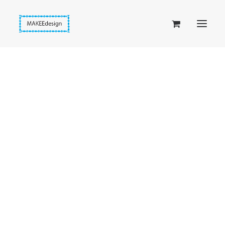
Taskuset (lompakkopussukka)
Piiloset (clutch)
Kirjekuorilaukut
Penaalit
Taitettavat lompakot
Passipussit
Hiirenkorva-kirjanmerkit
Fantasia-kirjanmerkit
Penaalit
Piiloset
Kirjekuorilaukut
Kirjakorvakorut
Kirjakaulakorut
Beige