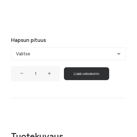
21,50 €
Koukun materiaali
Hapsun pituus
Lakulisko-
Lisää ostoskoriin
hapsukorvakorut
määrä
Tuotekuvaus