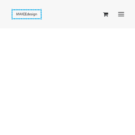
Taskuset (lompakkopussukka)
Piiloset (clutch)
Kirjekuorilaukut
Penaalit
Taitettavat lompakot
Passipussit
Hiirenkorva-kirjanmerkit
Fantasia-kirjanmerkit
Penaalit
Piiloset
Kirjekuorilaukut
Kirjakorvakorut
Kirjakaulakorut
Beige