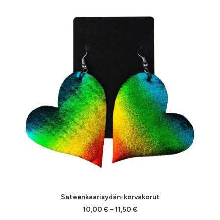
Sateenkaarisydän-korvakorut
Hintaluokka:
10,00
€
–
11,50
€
10,00 €