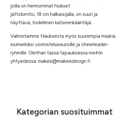
joilla on hennommat hiukset
jättidonitsi, 18 cm halkaisijalla, on suuri ja
näyttävä, todellinen katseenkääntäjä.
Valmistamme tilauksesta myös suurempia määriä
esimerkiksi voimisteluseuroille ja cheerleader-
ryhmille. Olethan tässä tapauksessa meihin
yhtyedessä: makee@makeedesign.fi
Kategorian suosituimmat