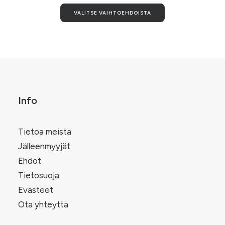
Tällä
VALITSE VAIHTOEHDOISTA
tuotteella
on
useampi
.
muunnelma.
Voit
tehdä
valinnat
tuotteen
sivulla.
Info
Tietoa meistä
Jälleenmyyjät
Ehdot
Tietosuoja
Evästeet
Ota yhteyttä