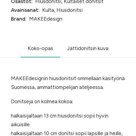
Osastot:
Hiusdonitsi
,
Kultaiset donitsit
Avainsanat:
Kulta
,
Hiusdonitsi
Brand:
MAKEEdesign
Koko-opas
Jättidonitsin kuva
MAKEEdesignin hiusdonitsit ommellaan käsityönä
Suomessa, ammattiompelijan ateljeessa.
Donitseja on kolmea kokoa:
halkaisijaltaan 13 cm hiusdonitsi sopii hyvin
aikuisille
halkaisijaltaan 10 cm donitsi sopii lapsille ja heille,