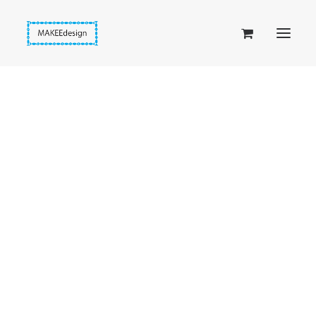
Taskuset (lompakkopussukka)
Piiloset (clutch)
Kirjekuorilaukut
Penaalit
Taitettavat lompakot
Etusivu
Kultaiset donitsit
Passipussit
Egyptinkultainen hiusdonitsi
Hiirenkorva-kirjanmerkit
Fantasia-kirjanmerkit
Penaalit
Piiloset
Kirjekuorilaukut
Kirjakorvakorut
Kirjakaulakorut
Beige