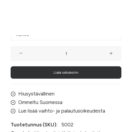
halkaisijalla eli donitsin leveydellä.
Donitsin koko
Egyptinkultainen
hiusdonitsi
määrä
Lisää ostoskoriin
Hiusystävällinen
Ommeltu Suomessa
Lue lisää vaihto- ja palautusoikeudesta
Tuotetunnus (SKU):
5002