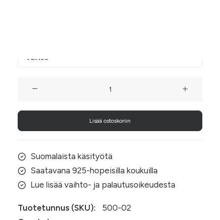
valo osuu niihin.
Koukun materiaali
Punaiset
heijastavat
kukkakorvakorut
Lisää ostoskoriin
määrä
Suomalaista käsityötä
Saatavana 925-hopeisilla koukuilla
Lue lisää vaihto- ja palautusoikeudesta
Tuotetunnus (SKU):
500-02