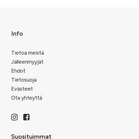
muunnelma.
.
sivulla.
Voit
tehdä
valinnat
tuotteen
sivulla.
Info
Tietoa meistä
Jälleenmyyjät
Ehdot
Tietosuoja
Evästeet
Ota yhteyttä
Suosituimmat