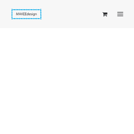
Taskuset (lompakkopussukka)
Piiloset (clutch)
Kirjekuorilaukut
Penaalit
Taitettavat lompakot
Etusivu
Korvakorut
Passipussit
Punaiset heijastavat kukkakorvakorut
Hiirenkorva-kirjanmerkit
Fantasia-kirjanmerkit
Penaalit
Piiloset
Kirjekuorilaukut
Kirjakorvakorut
Kirjakaulakorut
Beige