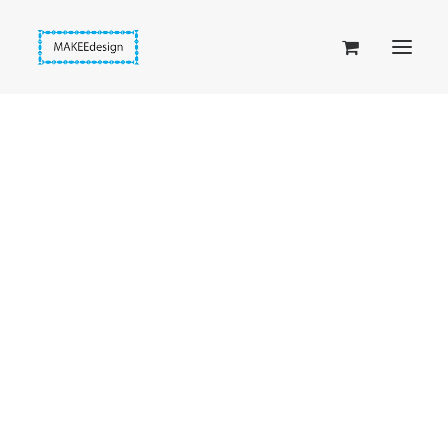
Taskuset (lompakkopussukka)
Piiloset (clutch)
Kirjekuorilaukut
Penaalit
Taitettavat lompakot
Passipussit
Hiirenkorva-kirjanmerkit
Fantasia-kirjanmerkit
Penaalit
Piiloset
Kirjekuorilaukut
Kirjakorvakorut
Kirjakaulakorut
Beige