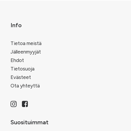
tuotteen
tu
sivulla.
siv
Info
Tietoa meistä
Jälleenmyyjät
Ehdot
Tietosuoja
Evästeet
Ota yhteyttä
Suosituimmat