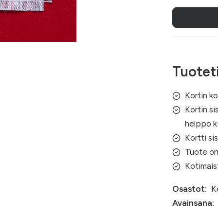
(001)
määrä
Tuotet
Kortin k
Kortin si
helppo ki
Kortti si
Tuote on
Kotimais
Osastot:
K
Avainsana: