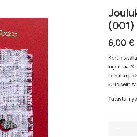
Joulu
(001)
6,00
€
Kortin sisäll
kirjoittaa. S
solmittu pai
kultaisella ta
Tutustu myö
Joulukortti:
Punatulkku