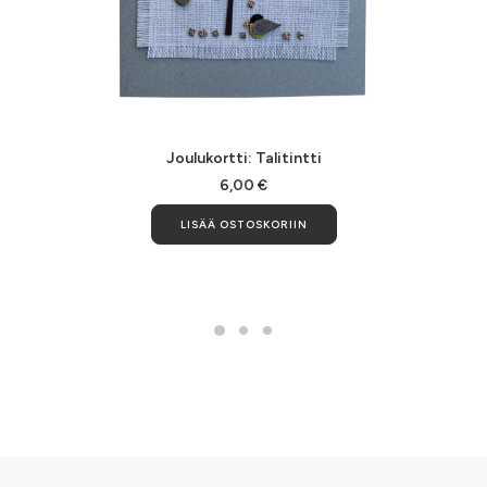
LISÄÄ OSTOSKORIIN
Joulukortti: Talitintti
6,00
€
LISÄÄ OSTOSKORIIN