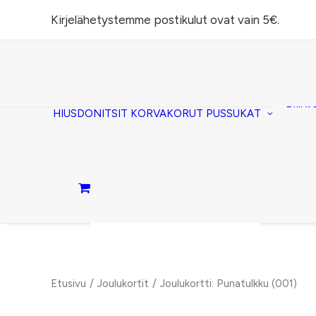
Kirjelähetystemme postikulut ovat vain 5€.
Task
(lomp
Piilos
HIUSDONITSIT
KORVAKORUT
PUSSUKAT
Kirje
Penaa
Taite
lomp
Passi
Ostoskori on tyhjä.
Etusivu
Joulukortit
Joulukortti: Punatulkku (001)