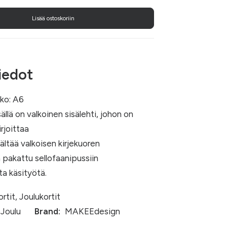
Lisää ostoskoriin
iedot
oko: A6
sällä on valkoinen sisälehti, johon on
rjoittaa
sältää valkoisen kirjekuoren
 pakattu sellofaanipussiin
ta käsityötä.
ortit
,
Joulukortit
Joulu
Brand:
MAKEEdesign