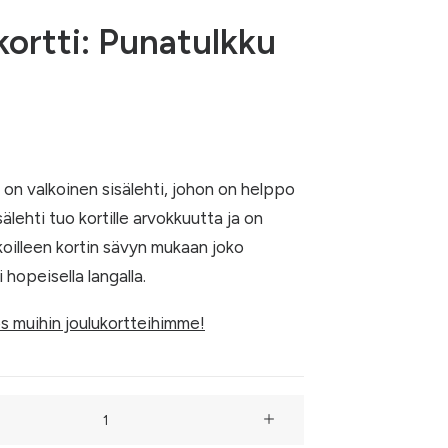
kortti: Punatulkku
ä on valkoinen sisälehti, johon on helppo
isälehti tuo kortille arvokkuutta ja on
koilleen kortin sävyn mukaan joko
i hopeisella langalla.
s muihin joulukortteihimme!