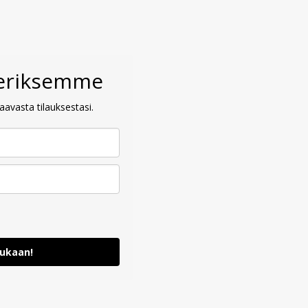
veriksemme
avasta tilauksestasi.
mukaan!