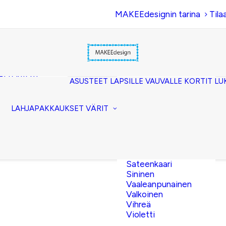
MAKEEdesignin tarina
Tila
Beige
Eläinkuosi
Hopea
Keltainen
uset
Kerma
akkopussukka)
Kulta
et (clutch)
ASUSTEET
LAPSILLE
VAUVALLE
KORTIT
LU
Lila
kuorilaukut
Musta
lit
Oranssi
ttavat
LAHJAPAKKAUKSET
VÄRIT
Pinkki
akot
Pronssi
pussit
Punainen
Ruskea
Ruusukulta
Sateenkaari
Sininen
Vaaleanpunainen
Valkoinen
Vihreä
Violetti