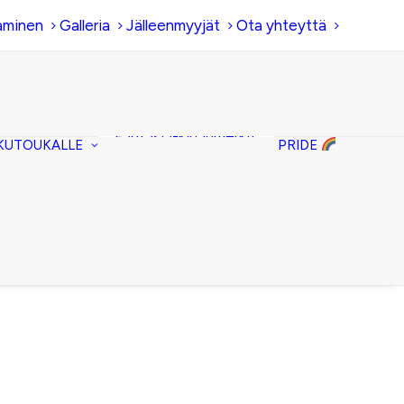
aminen
Galleria
Jälleenmyyjät
Ota yhteyttä
Hiirenkorva-
kirjanmerkit
Fantasia-kirjanmerkit
KUTOUKALLE
PRIDE
Penaalit
Piiloset
Kirjekuorilaukut
Kirjakorvakorut
Kirjakaulakorut