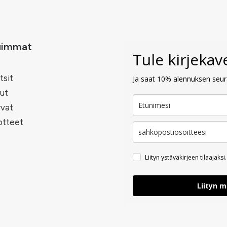
uimmat
Tule kirjeka
tsit
Ja saat 10% alennuksen seura
ut
rvat
otteet
Liityn ystäväkirjeen tilaajaksi.
Liityn 