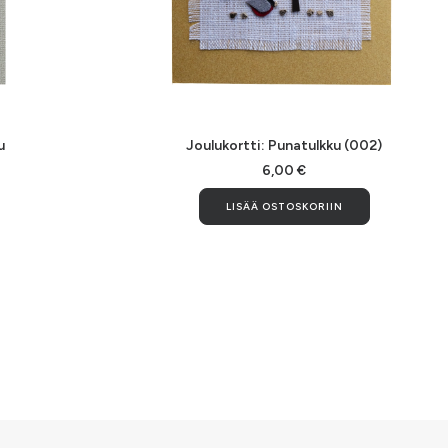
LISÄÄ OSTOSKORIIN
u
Joulukortti: Punatulkku (002)
6,00
€
LISÄÄ OSTOSKORIIN