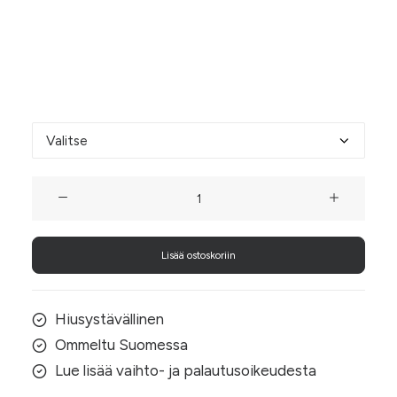
kuin juhlaan! Valitse alta toivomasi koko joko 13
cm tai 10 cm halkaisijalla eli donitsin leveydellä.
Donitsin koko
Hunajainen
samettidonitsi
sifonkiliinalla
Lisää ostoskoriin
määrä
Hiusystävällinen
Ommeltu Suomessa
Lue lisää vaihto- ja palautusoikeudesta