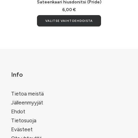
Sateenkaari hiusdonitsi (Pride)
6,00
€
Tällä
VALITSE VAIHTOEHDOISTA
tuotteella
on
useampi
.
muunnelma.
Voit
tehdä
valinnat
tuotteen
sivulla.
Info
Tietoa meistä
Jälleenmyyjät
Ehdot
Tietosuoja
Evästeet