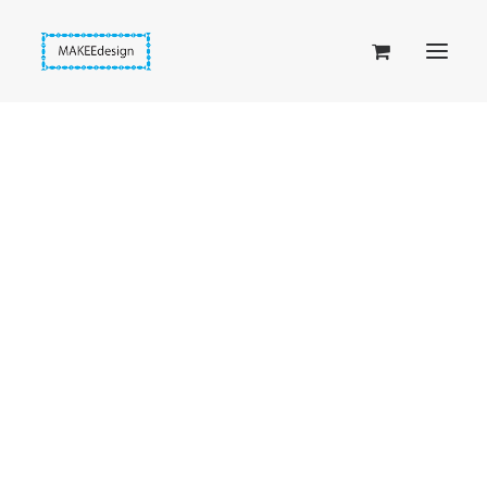
Taskuset (lompakkopussukka)
Piiloset (clutch)
Kirjekuorilaukut
Penaalit
Taitettavat lompakot
Etusivu
Keltaiset donitsit
Passipussit
Hunajainen samettidonitsi sifonkiliinalla
Hiirenkorva-kirjanmerkit
Fantasia-kirjanmerkit
Penaalit
Piiloset
Kirjekuorilaukut
Kirjakorvakorut
Kirjakaulakorut
Beige