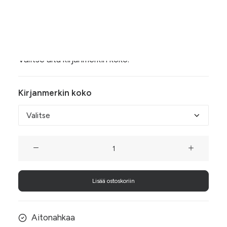
4,00 €
Nahkainen Hiirenkorva-kirjanmerkki on tyylikäs ja
-
kestävä vaihtoehto paperiselle kirjanmerkille.
6,00 €
Osta itselle tai anna lahjaksi lukevalle läheiselle.
Valitse alta kirjanmerkin koko.
Kirjanmerkin koko
Hiirenkorva,
Koivikon
sydän
Lisää ostoskoriin
määrä
Aitonahkaa