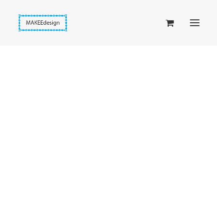
Taskuset (lompakkopussukka)
Piiloset (clutch)
Kirjekuorilaukut
Penaalit
Taitettavat lompakot
Etusivu
Kirjanmerkit
Hiirenkorva, Koivikon sydän
Passipussit
Hiirenkorva-kirjanmerkit
Fantasia-kirjanmerkit
Penaalit
Piiloset
Kirjekuorilaukut
Kirjakorvakorut
Kirjakaulakorut
Beige