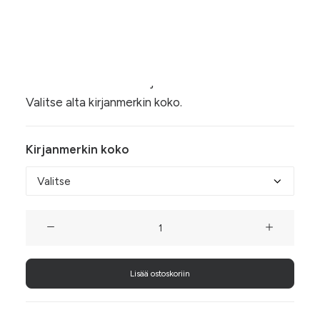
Hintaluokka:
4,00
€
–
6,00
€
4,00 €
Nahkainen Hiirenkorva-kirjanmerkki on tyylikäs ja
-
kestävä vaihtoehto paperiselle kirjanmerkille.
6,00 €
Osta itselle tai anna lahjaksi lukevalle läheiselle.
Valitse alta kirjanmerkin koko.
Kirjanmerkin koko
Hiirenkorva,
Hohto-
vaaleanpunainen
Lisää ostoskoriin
sydän
määrä