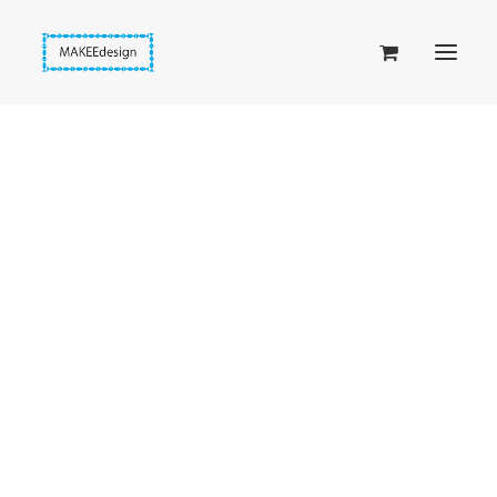
Taskuset (lompakkopussukka)
Piiloset (clutch)
Kirjekuorilaukut
Penaalit
Taitettavat lompakot
Etusivu
Kirjanmerkit
Passipussit
Hiirenkorva, Hohto-vaaleanpunainen sydän
Hiirenkorva-kirjanmerkit
Fantasia-kirjanmerkit
Penaalit
Piiloset
Kirjekuorilaukut
Kirjakorvakorut
Kirjakaulakorut
Beige