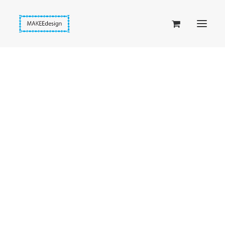
Taskuset (lompakkopussukka)
Piiloset (clutch)
Kirjekuorilaukut
Penaalit
Taitettavat lompakot
Passipussit
Hiirenkorva-kirjanmerkit
Fantasia-kirjanmerkit
Penaalit
Piiloset
Kirjekuorilaukut
Kirjakorvakorut
Kirjakaulakorut
Beige