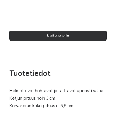
Duo-
Helminen
(008)
Lisää ostoskoriin
määrä
Tuotetiedot
Helmet ovat hohtavat ja taittavat upeasti valoa.
Ketjun pituus noin 3 cm
Korvakorun koko pituus n. 5,5 cm.